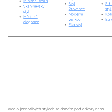
Minimalismus
Styl
Stř
Skaninávský
Provance
styl
styl
Moderní
Kolo
Městská
venkov
Etn
elegance
Eko styl
Více o jednotlivých stylech se dozvíte pod odkazy nebo