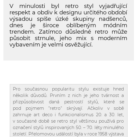
V minulosti byl retro styl vyjadřující
respekt a obdiv k designu určitého období
výsadou spíše úzké skupiny nadšenců,
dnes je široce oblíbeným módním
trendem. Zatímco důsledné retro může
působit strnule, jeho mix s moderním
vybavením je velmi osvěžující.
Pro současnou popularitu stylu existuje hned
několik důvodů. Prvním z nich je jeho tvárnost a
přizpůsobivost daná pestrostí stylů, které se
pod pojmem “retro“ skrývají. Ačkoliv v sobě
zahrnuje art deco i funkcionalismus 20. a 30. let,
v současné době se retro styl většinou používá pro
označení stylů inspirovaných 50. – 70. léty minulého
století. Přelomovou událostí byla v roce 1958 výstava