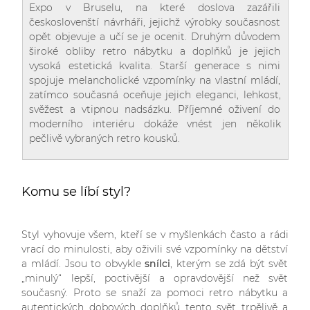
Expo v Bruselu, na které doslova zazářili
českoslovenští návrháři, jejichž výrobky současnost
opět objevuje a učí se je ocenit. Druhým důvodem
široké obliby retro nábytku a doplňků je jejich
vysoká estetická kvalita. Starší generace s nimi
spojuje melancholické vzpomínky na vlastní mládí,
zatímco současná oceňuje jejich eleganci, lehkost,
svěžest a vtipnou nadsázku. Příjemné oživení do
moderního interiéru dokáže vnést jen několik
pečlivě vybraných retro kousků.
Komu se líbí styl?
Styl vyhovuje všem, kteří se v myšlenkách často a rádi
vrací do minulosti, aby oživili své vzpomínky na dětství
a mládí. Jsou to obvykle
snílci
, kterým se zdá být svět
„minulý“ lepší, poctivější a opravdovější než svět
současný. Proto se snaží za pomoci retro nábytku a
autentických dobových doplňků tento svět trpělivě a