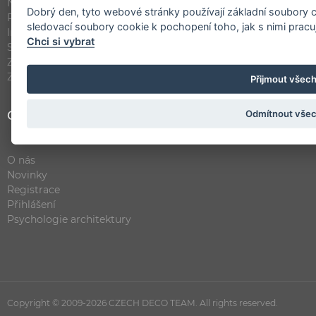
Návrhy interiéru
Dobrý den, tyto webové stránky používají základní soubory c
Rekonstrukce bytu, domu
sledovací soubory cookie k pochopení toho, jak s nimi pracu
Inspirace bydlení
Chci si vybrat
Stavební firmy
Zásady ochrany osobních údajů (GDPR)
Zásady zveřejnění realizací
Přijmout všec
Odmítnout vše
Odkazy
O nás
Novinky
Registrace
Přihlášení
Psychologie architektury
Copyright © 2009-2026 CZECH DECO TEAM. All rights reserved.