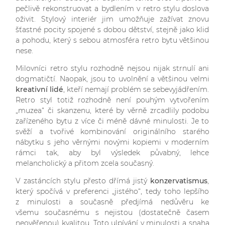
pečlivě rekonstruovat a bydlením v retro stylu doslova
oživit. Stylový interiér jim umožňuje zažívat znovu
šťastné pocity spojené s dobou dětství, stejně jako klid
a pohodu, který s sebou atmosféra retro bytu většinou
nese.
Milovníci retro stylu rozhodně nejsou nijak strnulí ani
dogmatičtí. Naopak, jsou to uvolnění a většinou velmi
kreativní lidé
, kteří nemají problém se sebevyjádřením.
Retro styl totiž rozhodně není pouhým vytvořením
„muzea“ či skanzenu, které by věrně zrcadlily podobu
zařízeného bytu z více či méně dávné minulosti. Je to
svěží a tvořivé kombinování originálního starého
nábytku s jeho věrnými novými kopiemi v moderním
rámci tak, aby byl výsledek půvabný, lehce
melancholický a přitom zcela současný.
V zastáncích stylu přesto dřímá jistý
konzervatismus
,
který spočívá v preferenci „jistého“, tedy toho lepšího
z minulosti a současně předjímá nedůvěru ke
všemu současnému s nejistou (dostatečně časem
neověřenou) kvalitou. Toto ulpívání v minulosti a snaha