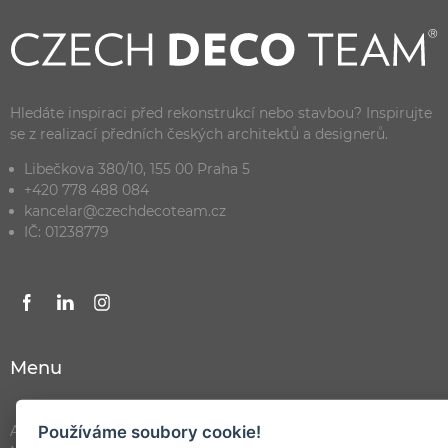
Hledáte inspiraci před rekonstrukcí nebo stavbou? Inspirujte
se z realizací předních českých architektů a designerů.
Libečkova 380/10, 155 00 Praha 5
+420 778 488 084
kancelar@czechdecoteam.cz
IČ: 01238779
Menu
Používáme soubory cookie!
Architekti