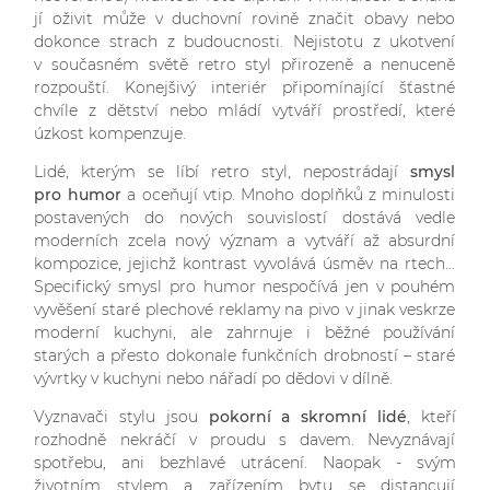
jí oživit může v duchovní rovině značit obavy nebo
dokonce strach z budoucnosti. Nejistotu z ukotvení
v současném světě retro styl přirozeně a nenuceně
rozpouští. Konejšivý interiér připomínající šťastné
chvíle z dětství nebo mládí vytváří prostředí, které
úzkost kompenzuje.
Lidé, kterým se líbí retro styl, nepostrádají
smysl
pro humor
a oceňují vtip. Mnoho doplňků z minulosti
postavených do nových souvislostí dostává vedle
moderních zcela nový význam a vytváří až absurdní
kompozice, jejichž kontrast vyvolává úsměv na rtech…
Specifický smysl pro humor nespočívá jen v pouhém
vyvěšení staré plechové reklamy na pivo v jinak veskrze
moderní kuchyni, ale zahrnuje i běžné používání
starých a přesto dokonale funkčních drobností – staré
vývrtky v kuchyni nebo nářadí po dědovi v dílně.
Vyznavači stylu jsou
pokorní a skromní lidé
, kteří
rozhodně nekráčí v proudu s davem. Nevyznávají
spotřebu, ani bezhlavé utrácení. Naopak - svým
životním stylem a zařízením bytu se distancují