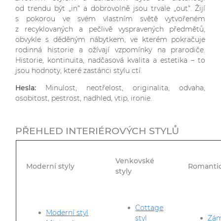
od trendu být „in“ a dobrovolně jsou trvale „out“. Žijí
s pokorou ve svém vlastním světě vytvořeném
z recyklovaných a pečlivě vyspravených předmětů,
obvykle s děděným nábytkem, ve kterém pokračuje
rodinná historie a ožívají vzpomínky na prarodiče.
Historie, kontinuita, nadčasová kvalita a estetika – to
jsou hodnoty, které zastánci stylu ctí.
Hesla:
Minulost, neotřelost, originalita, odvaha,
osobitost, pestrost, nadhled, vtip, ironie.
PŘEHLED INTERIÉROVÝCH STYLŮ
Venkovské
Moderní styly
Romantic
styly
Cottage
Moderní styl
styl
Zám