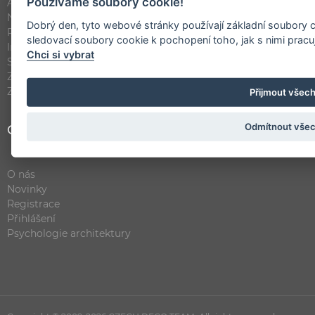
Používáme soubory cookie!
Architekti
Návrhy interiéru
Dobrý den, tyto webové stránky používají základní soubory c
Rekonstrukce bytu, domu
sledovací soubory cookie k pochopení toho, jak s nimi pracu
Inspirace bydlení
Chci si vybrat
Stavební firmy
Zásady ochrany osobních údajů (GDPR)
Zásady zveřejnění realizací
Přijmout všec
Odmítnout vše
Odkazy
O nás
Novinky
Registrace
Přihlášení
Psychologie architektury