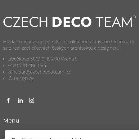
Hledáte inspiraci před rekonstrukcí nebo stavbou? Inspirujte
se z realizací předních českých architektů a designerů.
Libečkova 380/10, 155 00 Praha 5
+420 778 488 084
kancelar@czechdecoteam.cz
IČ: 01238779
Menu