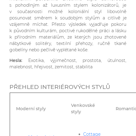
s pohodlným až luxusním stylem kolonizátorů, je
v současnosti možné koloniální styl libovolně
posunovat směrem k soudobým stylům a citlivě je
vzájemně míchat. Přesto výsledek vyjadřuje pokoru
k původním kulturám, poctivé rukodělné práci a lásku
k přírodním materiálům, ze kterých jsou zhotovené
nábytkové solitéry, textilní přehozy, ručně tkané
gobelíny nebo pečlivě vyplétané koše.
Hesla:
Exotika, výjimečnost, prostota, útulnost,
malebnost, hřejivost, zemitost, stabilita
PŘEHLED INTERIÉROVÝCH STYLŮ
Venkovské
Moderní styly
Romantic
styly
Cottage