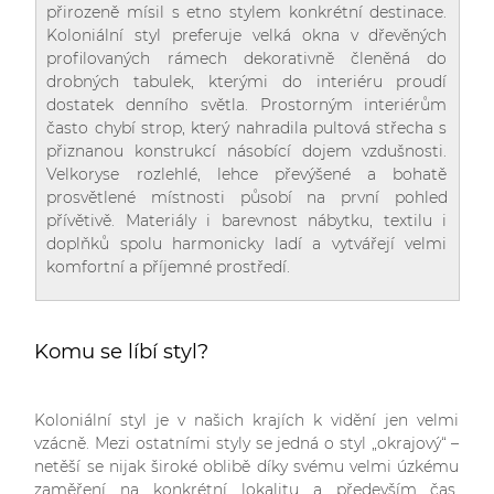
přirozeně mísil s etno stylem konkrétní destinace.
Koloniální styl preferuje velká okna v dřevěných
profilovaných rámech dekorativně členěná do
drobných tabulek, kterými do interiéru proudí
dostatek denního světla. Prostorným interiérům
často chybí strop, který nahradila pultová střecha s
přiznanou konstrukcí násobící dojem vzdušnosti.
Velkoryse rozlehlé, lehce převýšené a bohatě
prosvětlené místnosti působí na první pohled
přívětivě. Materiály i barevnost nábytku, textilu i
doplňků spolu harmonicky ladí a vytvářejí velmi
komfortní a příjemné prostředí.
Komu se líbí styl?
Koloniální styl je v našich krajích k vidění jen velmi
vzácně. Mezi ostatními styly se jedná o styl „okrajový“ –
netěší se nijak široké oblibě díky svému velmi úzkému
zaměření na konkrétní lokalitu a především čas.