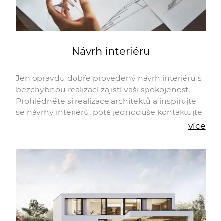
Návrh interiéru
Jen opravdu dobře provedený návrh interiéru s
bezchybnou realizací zajistí vaši spokojenost.
Prohlédněte si realizace architektů a inspirujte
se návrhy interiérů, poté jednoduše kontaktujte
architekta, jehož realizace nejvíce vyhovují vašim
více
představám. Konzultace vašeho záměru s
konkrétním architektem nic nestojí.