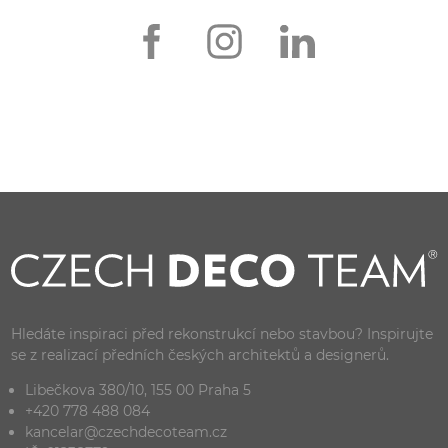
Hledáte inspiraci před rekonstrukcí nebo stavbou? Inspirujte
se z realizací předních českých architektů a designerů.
Libečkova 380/10, 155 00 Praha 5
+420 778 488 084
kancelar@czechdecoteam.cz