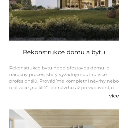
Rekonstrukce domu a bytu
Rekonstrukce bytu nebo přestavba domu je
náročný proces, který vyžaduje souhru více
profesionálů. Provádíme kompletní návrhy nebo
realizace „na klíč“- od návrhu až po vybavení, u
nás naleznete všechno „pod jednou střechou“.
více
Vše začíná u architektů. Kontaktujte nás -
konzultace vašeho záměru nic nestojí.