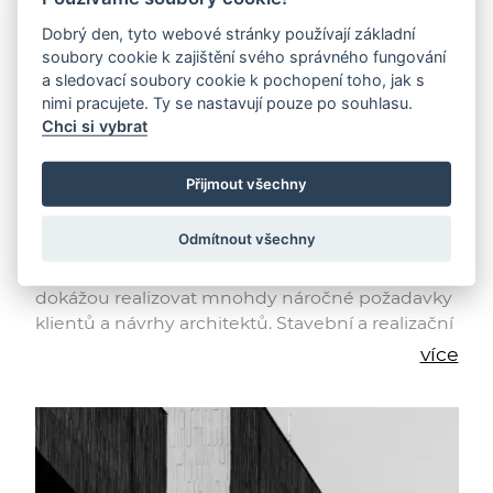
Dobrý den, tyto webové stránky používají základní
soubory cookie k zajištění svého správného fungování
a sledovací soubory cookie k pochopení toho, jak s
nimi pracujete. Ty se nastavují pouze po souhlasu.
Chci si vybrat
Stavební firmy
Přijmout všechny
Odmítnout všechny
Návrh nového domu nebo rekonstrukce bytu
vyžaduje profesionální stavební firmy, které
dokážou realizovat mnohdy náročné požadavky
klientů a návrhy architektů. Stavební a realizační
firmy pod hlavičkou Czech Deco Team mají
více
dlouholeté zkušenosti a jsou prověřené
stovkami realizovaných zakázek ve spolupráci s
těmi nejlepšími architekty.