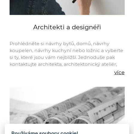
Architekti a designéři
Prohlédněte si návrhy bytů, domů, návrhy
koupelen, návrhy kuchyní nebo ložnic a vyberte
si ty, které jsou vám nejbližší. Jednoduše pak
kontaktujte architekta, architektonický ateliér,
studio nebo designéra, jehož realizace se vám
více
líbí nejvíce.
Používáme soubory cookie!