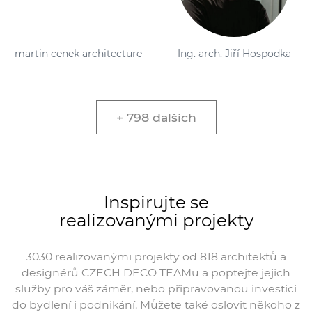
 cenek architecture
Ing. arch. Jiří Hospodka
ZA
+ 798 dalších
Inspirujte se
realizovanými projekty
3030 realizovanými projekty od 818 architektů a
designérů CZECH DECO TEAMu a poptejte jejich
služby pro váš záměr, nebo připravovanou investici
do bydlení i podnikání. Můžete také oslovit někoho z