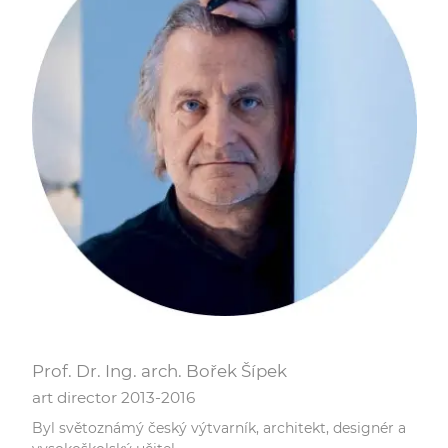
Prof. Dr. Ing. arch. Bořek Šípek
art director 2013-2016
Byl světoznámý český výtvarník, architekt, designér a