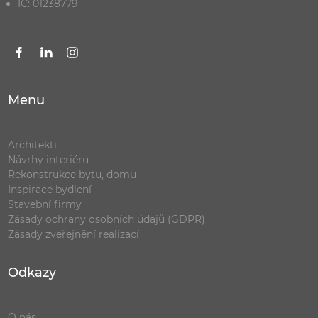
IČ: 01238779
Menu
Architekti
Návrhy interiéru
Rekonstrukce bytu, domu
Inspirace bydlení
Stavební firmy
Zásady ochrany osobních údajů (GDPR)
Zásady zveřejnění realizací
Odkazy
O nás