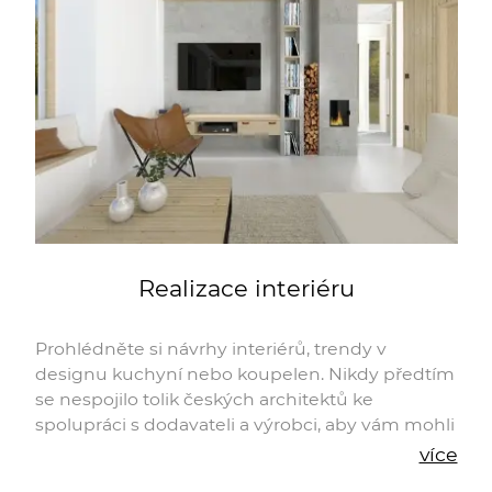
Realizace interiéru
Prohlédněte si návrhy interiérů, trendy v
designu kuchyní nebo koupelen. Nikdy předtím
se nespojilo tolik českých architektů ke
spolupráci s dodavateli a výrobci, aby vám mohli
nabídnout tak pestrou paletu výrobků a služeb.
více
Společně s námi zvládnete i velmi náročné