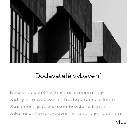
Dodavatelé vybavení
Naši dodavatelé vybavení interiéru nejsou
žádnými nováčky na trhu. Reference a letité
zkušenosti jsou zárukou bezstarostnosti
zákazníka. Nové vybavení interiéru je nedílnou
součástí každé rekonstrukce, která prochází
více
velkou změnou. Architekti nebo architektonická
studia navrhují do interiérů i konkrétní vybavení,