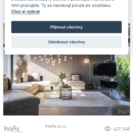
nimi pracujete. Ty se nastavují pouze po souhlasu.
Chci si vybrat
Přijmout všechny
Odmítnout všechny
InaAs s.r.o.
427 348