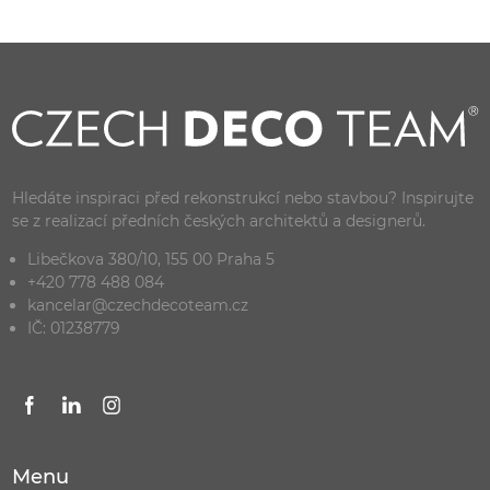
Hledáte inspiraci před rekonstrukcí nebo stavbou? Inspirujte
se z realizací předních českých architektů a designerů.
Libečkova 380/10, 155 00 Praha 5
+420 778 488 084
kancelar@czechdecoteam.cz
IČ: 01238779
Menu