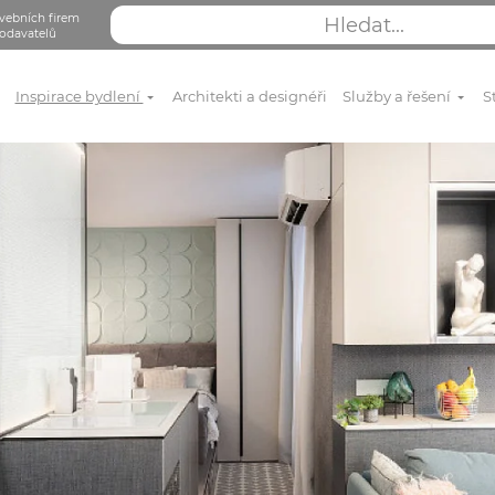
vebních firem
odavatelů
Inspirace bydlení
Architekti a designéři
Služby a řešení
S