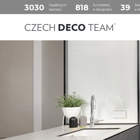
3030
818
39
Úspěšných
Architektů
Sta
realizací
a designérů
a d