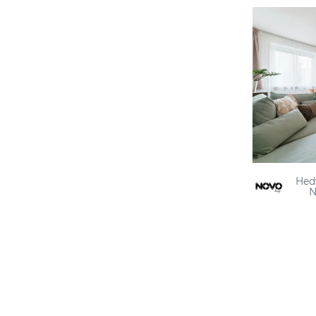
Hed
N