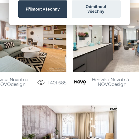
Odmítnout
Přijmout všechny
všechny
vika Novotná -
Hedvika Novotná -
1 401 685
OVOdesign
NOVOdesign