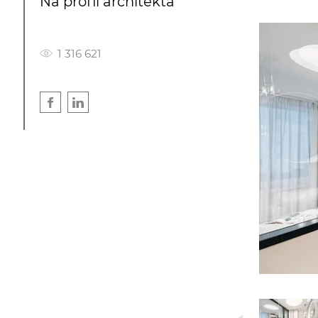
Na profil architekta
1 316 621