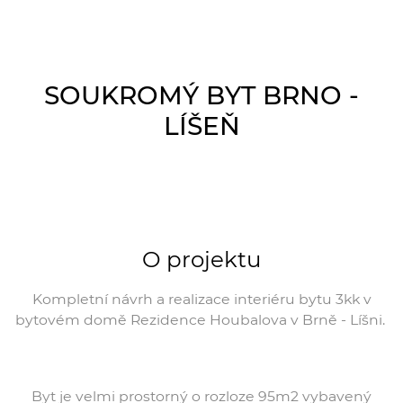
SOUKROMÝ BYT BRNO -
LÍŠEŇ
O projektu
Kompletní návrh a realizace interiéru bytu 3kk v
bytovém domě Rezidence Houbalova v Brně - Líšni.
Byt je velmi prostorný o rozloze 95m2 vybavený