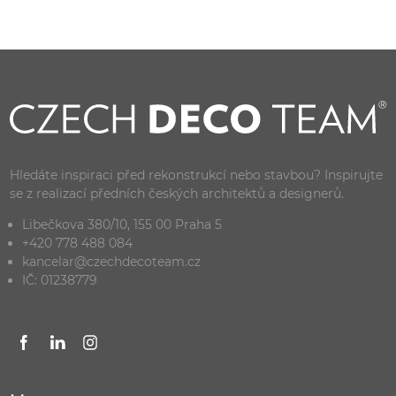
Hledáte inspiraci před rekonstrukcí nebo stavbou? Inspirujte
se z realizací předních českých architektů a designerů.
Libečkova 380/10, 155 00 Praha 5
+420 778 488 084
kancelar@czechdecoteam.cz
IČ: 01238779