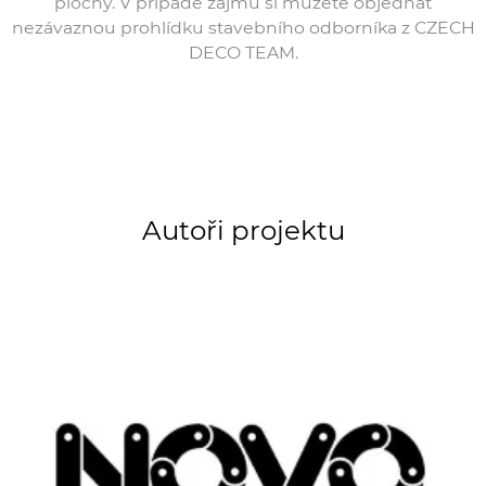
plochy. V případě zájmu si můžete objednat
nezávaznou prohlídku stavebního odborníka z CZECH
DECO TEAM.
Autoři projektu