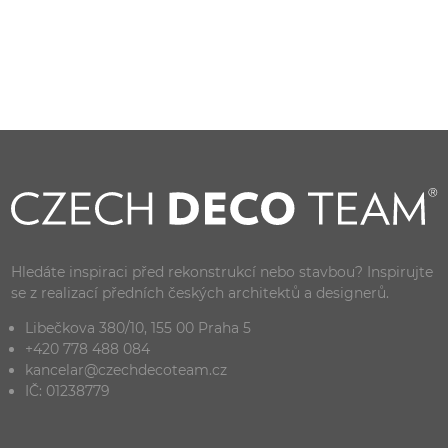
Hledáte inspiraci před rekonstrukcí nebo stavbou? Inspirujte
se z realizací předních českých architektů a designerů.
Libečkova 380/10, 155 00 Praha 5
+420 778 488 084
kancelar@czechdecoteam.cz
IČ: 01238779