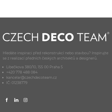
Hledáte inspiraci před rekonstrukcí nebo stavbou? Inspirujte
se z realizací předních českých architektů a designerů.
Libečkova 380/10, 155 00 Praha 5
+420 778 488 084
kancelar@czechdecoteam.cz
IČ: 01238779