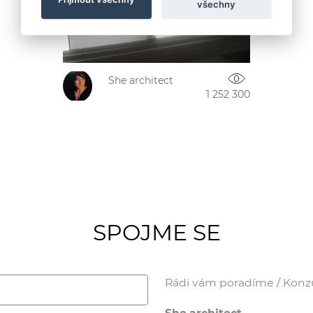
všechny
She architect
1 252 300
SPOJME SE
Rádi vám poradíme / Konzul