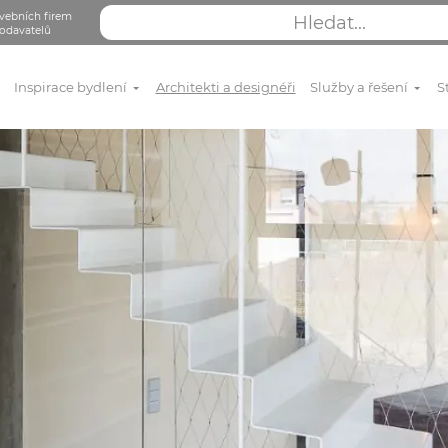
vebních firem
odavatelů
Inspirace bydlení
Architekti a designéři
Služby a řešení
S