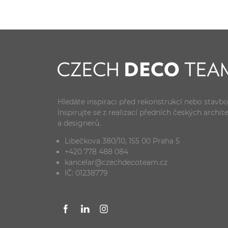
Hledáte inspiraci před rekonstrukcí nebo stavb
Inspirujte se z realizací předních českých archit
a designerů.
Libečkova 380/10, 155 00 Praha 5
+420 778 488 084
kancelar@czechdecoteam.cz
IČ: 01238779