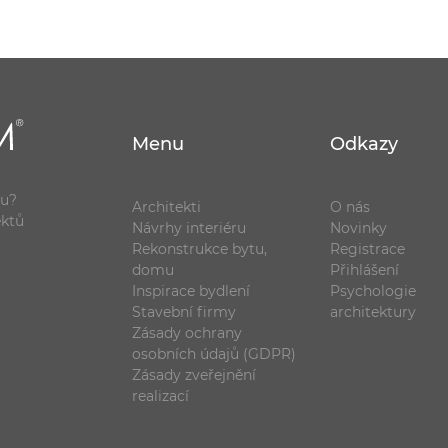
Menu
Odkazy
ou?
Architekti
O nás
ektů
Návrhy interiéru
Novinky
Rekonstrukce bytu,
Registrace
domu
Přihlášení
Inspirace bydlení
Psychologie
Stavební firmy
architektury
Zásady ochrany
osobních údajů (GDPR)
Zásady zveřejnění
realizací