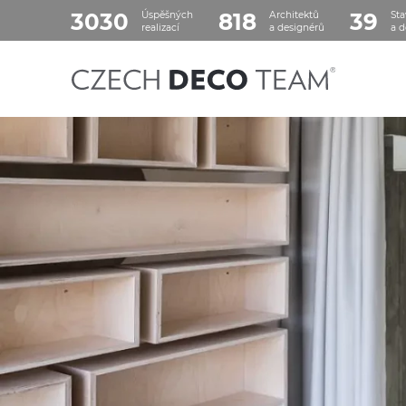
3030
818
39
Úspěšných
Architektů
Sta
realizací
a designérů
a d