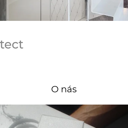
tect
O nás