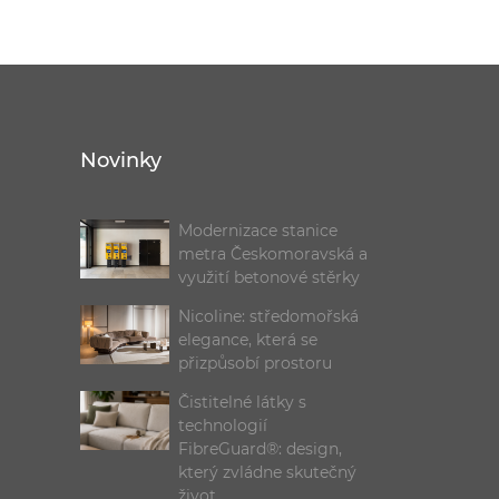
Novinky
Modernizace stanice
metra Českomoravská a
využití betonové stěrky
Nicoline: středomořská
elegance, která se
přizpůsobí prostoru
Čistitelné látky s
technologií
FibreGuard®: design,
který zvládne skutečný
život