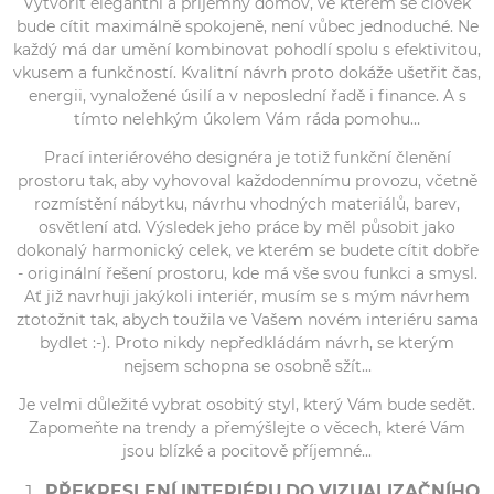
Vytvořit elegantní a příjemný domov, ve kterém se člověk
bude cítit maximálně spokojeně, není vůbec jednoduché. Ne
každý má dar umění kombinovat pohodlí spolu s efektivitou,
vkusem a funkčností. Kvalitní návrh proto dokáže ušetřit čas,
energii, vynaložené úsilí a v neposlední řadě i finance. A s
tímto nelehkým úkolem Vám ráda pomohu…
Prací interiérového designéra je totiž funkční členění
prostoru tak, aby vyhovoval každodennímu provozu, včetně
rozmístění nábytku, návrhu vhodných materiálů, barev,
osvětlení atd. Výsledek jeho práce by měl působit jako
dokonalý harmonický celek, ve kterém se budete cítit dobře
- originální řešení prostoru, kde má vše svou funkci a smysl.
Ať již navrhuji jakýkoli interiér, musím se s mým návrhem
ztotožnit tak, abych toužila ve Vašem novém interiéru sama
bydlet :-). Proto nikdy nepředkládám návrh, se kterým
nejsem schopna se osobně sžít...
Je velmi důležité vybrat osobitý styl, který Vám bude sedět.
Zapomeňte na trendy a přemýšlejte o věcech, které Vám
jsou blízké a pocitově příjemné...
PŘEKRESLENÍ INTERIÉRU DO VIZUALIZAČNÍHO