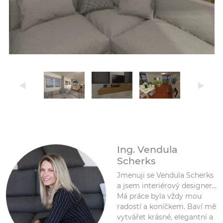
Ing. Vendula
Scherks
Jmenuji se Vendula Scherks
a jsem interiérový designer...
Má práce byla vždy mou
radostí a koníčkem. Baví mě
vytvářet krásné, elegantní a