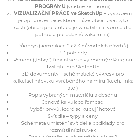
PROGRAMU
(včetně zaměření)
VIZUALIZAČNÍ PRÁCE ve SketchUp
– výstupem
je ppt prezentace, která může obsahovat tyto
části (obsah prezentace je variabilní a tvoří se dle
potřeb a požadavků zákazníka):
Půdorys (kompilace 2 až 3 původních návrhů)
3D pohledy
Render („fotky“) finální verze vytvořený v Pluginu
Twilight pro SketchUp
3D dokumenty – schématické výkresy pro
kalkulaci nábytku vyráběného na míru (kuch. linka
atd.)
Popis vybraných materiálů a desénů
Cenová kalkulace řemesel
Výběr prvků, které se kupují hotové
Svítidla – typy a ceny
Schémata umístění svítidel a podklady pro
rozmístění zásuvek