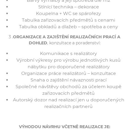
Barvy výmalby a její spotřeba dle m2
Stínící technika – dekorace
Koupelna + WC se spárořezy
Tabulka zařizovacích předmětů s cenami
Tabulka obkladů a dlažeb – spotřeba a ceny
3 .
ORGANIZACE A ZAJIŠTĚNÍ REALIZAČNÍCH PRACÍ A
DOHLED
, konzultace a poradenství:
Komunikace s realizátory
Výrobní výkresy pro výrobu jednotlivých kusů
nábytku pro doporučené realizátory
Organizace práce realizátorů – konzultace
Snaha o zajištění návaznosti prací
Společné návštěvy obchodů za účelem koupě
zařizovacích předmětů
Autorský dozor nad realizací jen u doporučených
realizačních partnerů
VÝHODOU NÁVRHU VČETNĚ REALIZACE JE: