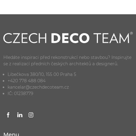
Hledáte inspiraci před rekonstrukcí nebo stavbou? Inspirujte
se z realizací předních českých architektů a designerů.
Libečkova 380/10, 155 00 Praha 5
+420 778 488 084
kancelar@czechdecoteam.cz
IČ: 01238779
Menu