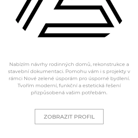
Nabízím návrhy rodinných domů, rekonstrukce a
stavební dokumentaci. Pomohu vám i s projekty v
rámci Nové zelené úsporám pro úsporné bydlení.
Tvořím moderní, funkční a estetická řešení
přizpůsobená vašim potřebám.
ZOBRAZIT PROFIL