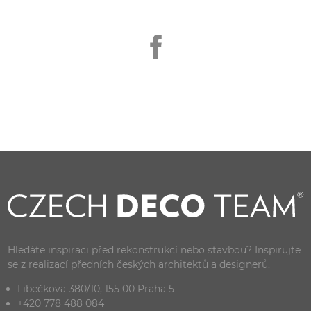
Hledáte inspiraci před rekonstrukcí nebo stavbou? Inspirujte
se z realizací předních českých architektů a designerů.
Libečkova 380/10, 155 00 Praha 5
+420 778 488 084