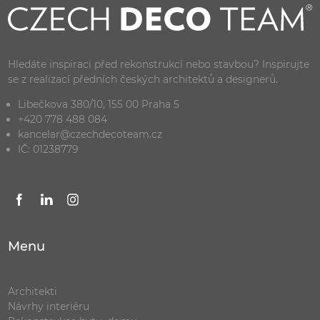
Hledáte inspiraci před rekonstrukcí nebo stavbou? Inspirujte
se z realizací předních českých architektů a designerů.
Libečkova 380/10, 155 00 Praha 5
+420 778 488 084
kancelar@czechdecoteam.cz
IČ: 01238779
Menu
Architekti
Návrhy interiéru