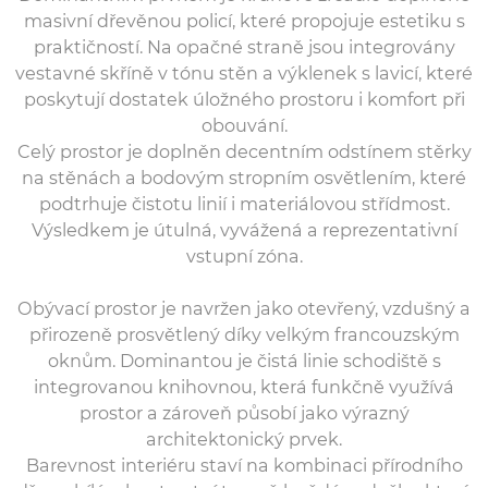
masivní dřevěnou policí, které propojuje estetiku s
praktičností. Na opačné straně jsou integrovány
vestavné skříně v tónu stěn a výklenek s lavicí, které
poskytují dostatek úložného prostoru i komfort při
obouvání.
Celý prostor je doplněn decentním odstínem stěrky
na stěnách a bodovým stropním osvětlením, které
podtrhuje čistotu linií i materiálovou střídmost.
Výsledkem je útulná, vyvážená a reprezentativní
vstupní zóna.
Obývací prostor je navržen jako otevřený, vzdušný a
přirozeně prosvětlený díky velkým francouzským
oknům. Dominantou je čistá linie schodiště s
integrovanou knihovnou, která funkčně využívá
prostor a zároveň působí jako výrazný
architektonický prvek.
Barevnost interiéru staví na kombinaci přírodního