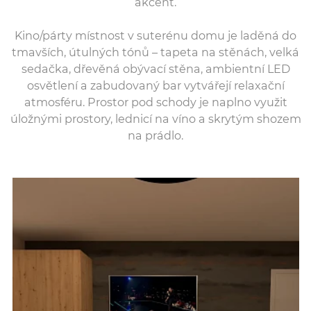
akcent.
Kino/párty místnost v suterénu domu je laděná do
tmavších, útulných tónů – tapeta na stěnách, velká
sedačka, dřevěná obývací stěna, ambientní LED
osvětlení a zabudovaný bar vytvářejí relaxační
atmosféru. Prostor pod schody je naplno využit
úložnými prostory, lednicí na víno a skrytým shozem
na prádlo.