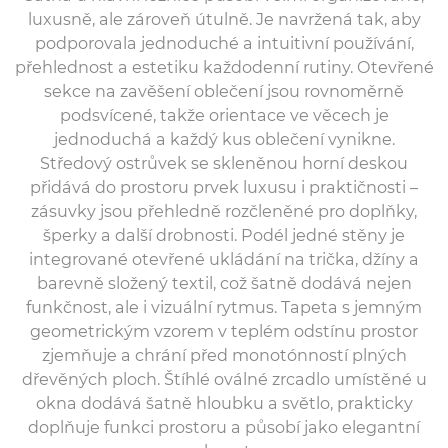
luxusně, ale zároveň útulně. Je navržená tak, aby
podporovala jednoduché a intuitivní používání,
přehlednost a estetiku každodenní rutiny. Otevřené
sekce na zavěšení oblečení jsou rovnoměrně
podsvícené, takže orientace ve věcech je
jednoduchá a každý kus oblečení vynikne.
Středový ostrůvek se skleněnou horní deskou
přidává do prostoru prvek luxusu i praktičnosti –
zásuvky jsou přehledně rozčleněné pro doplňky,
šperky a další drobnosti. Podél jedné stěny je
integrované otevřené ukládání na trička, džíny a
barevně složený textil, což šatně dodává nejen
funkčnost, ale i vizuální rytmus. Tapeta s jemným
geometrickým vzorem v teplém odstínu prostor
zjemňuje a chrání před monotónností plných
dřevěných ploch. Štíhlé oválné zrcadlo umístěné u
okna dodává šatně hloubku a světlo, prakticky
doplňuje funkci prostoru a působí jako elegantní