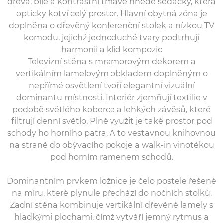
dřeva, bílé a kontrastní tmavě hnědé sedačky, která
opticky kotví celý prostor. Hlavní obytná zóna je
doplněna o dřevěný konferenční stolek a nízkou TV
komodu, jejichž jednoduché tvary podtrhují
harmonii a klid kompozic
Televizní stěna s mramorovým dekorem a
vertikálním lamelovým obkladem doplněným o
nepřímé osvětlení tvoří elegantní vizuální
dominantu místnosti. Interiér zjemňují textilie v
podobě světlého koberce a lehkých závěsů, které
filtrují denní světlo. Plně využit je také prostor pod
schody ho horního patra. A to vestavnou knihovnou
na straně do obývacího pokoje a walk-in vinotékou
pod horním ramenem schodů.
Dominantním prvkem ložnice je čelo postele řešené
na míru, které plynule přechází do nočních stolků.
Zadní stěna kombinuje vertikální dřevěné lamely s
hladkými plochami, čímž vytváří jemný rytmus a