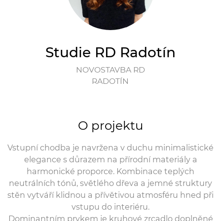
Studie RD Radotín
NOVOSTAVBA RD
RADOTÍN
O projektu
Vstupní chodba je navržena v duchu minimalistické
elegance s důrazem na přírodní materiály a
harmonické proporce. Kombinace teplých
neutrálních tónů, světlého dřeva a jemné struktury
stěn vytváří klidnou a přívětivou atmosféru hned při
vstupu do interiéru.
Dominantním prvkem je kruhové zrcadlo doplněné