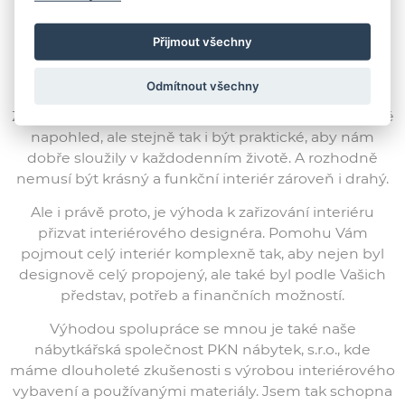
Přijmout všechny
Odmítnout všechny
Zastávám názor, že interiéry by neměly být jen pěkné
napohled, ale stejně tak i být praktické, aby nám
dobře sloužily v každodenním životě. A rozhodně
nemusí být krásný a funkční interiér zároveň i drahý.
Ale i právě proto, je výhoda k zařizování interiéru
přizvat interiérového designéra. Pomohu Vám
pojmout celý interiér komplexně tak, aby nejen byl
designově celý propojený, ale také byl podle Vašich
představ, potřeb a finančních možností.
Výhodou spolupráce se mnou je také naše
nábytkářská společnost PKN nábytek, s.r.o., kde
máme dlouholeté zkušenosti s výrobou interiérového
vybavení a používanými materiály. Jsem tak schopna