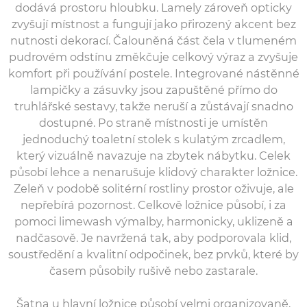
dodává prostoru hloubku. Lamely zároveň opticky
zvyšují místnost a fungují jako přirozený akcent bez
nutnosti dekorací. Čalouněná část čela v tlumeném
pudrovém odstínu změkčuje celkový výraz a zvyšuje
komfort při používání postele. Integrované nástěnné
lampičky a zásuvky jsou zapuštěné přímo do
truhlářské sestavy, takže neruší a zůstávají snadno
dostupné. Po straně místnosti je umístěn
jednoduchý toaletní stolek s kulatým zrcadlem,
který vizuálně navazuje na zbytek nábytku. Celek
působí lehce a nenarušuje klidový charakter ložnice.
Zeleň v podobě solitérní rostliny prostor oživuje, ale
nepřebírá pozornost. Celkově ložnice působí, i za
pomoci limewash výmalby, harmonicky, uklizeně a
nadčasově. Je navržená tak, aby podporovala klid,
soustředění a kvalitní odpočinek, bez prvků, které by
časem působily rušivě nebo zastarale.
Šatna u hlavní ložnice působí velmi organizovaně,