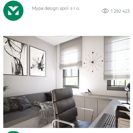
Mypa design spol. s r.o.
1 292 423