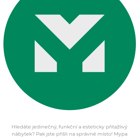
Hledáte jedinečný, funkční a esteticky přitažlivý
nábytek? Pak jste přišli na správné místo! Mypa