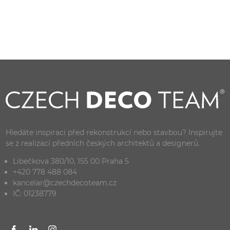
Hledáte inspiraci před rekonstrukcí nebo stavbou? Inspirujte
se z realizací předních českých architektů a designerů.
Libečkova 380/10, 155 00 Praha 5
+420 778 488 084
kancelar@czechdecoteam.cz
IČ: 01238779