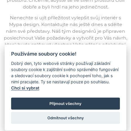
prostoru. Chceme, abyste se ve svém prostoru cítili
dobře a byli hrdí na jeho jedinečnost.
Nenechte si ujít příležitost vylepšit svůj interiér s
Mypa design. Kontaktujte nás ještě dnes a sdělte
nám své představy. Náš tým designérů je připraven
poslechnout Vaše požadavky a vytvořit pro Vás návrh,
který bude splňovat všechna Vaše přání a očekávání.
Mypa design – kde nábytek splňuje funkci a
Používáme soubory cookie!
estetiku.
Dobrý den, tyto webové stránky používají základní
soubory cookie k zajištění svého správného fungování
a sledovací soubory cookie k pochopení toho, jak s
ZOBRAZIT PROFIL
nimi pracujete. Ty se nastavují pouze po souhlasu.
Chci si vybrat
Přijmout všechny
Odmítnout všechny