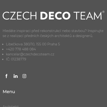
Hledáte inspiraci před rekonstrukcí nebo stavbou? Inspirujte
se z realizací předních českých architektů a designerů.
Libečkova 380/10, 155 00 Praha 5
+420 778 488 084
kancelar@czechdecoteam.cz
IČ: 01238779
Menu
Architekti