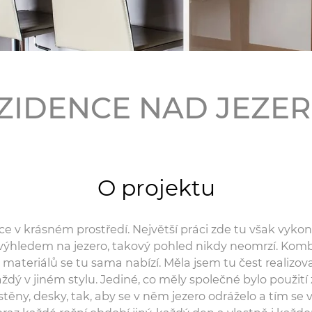
ZIDENCE NAD JEZE
O projektu
e v krásném prostředí. Největší práci zde tu však vykon
 výhledem na jezero, takový pohled nikdy neomrzí. Kom
 materiálů se tu sama nabízí. Měla jsem tu čest realizova
aždý v jiném stylu. Jediné, co měly společné bylo použití 
stěny, desky, tak, aby se v něm jezero odráželo a tím se vy