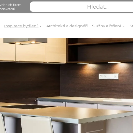
vebních firem
odavatelů
Inspirace bydlení
Architekti a designéři
Služby a řešení
S