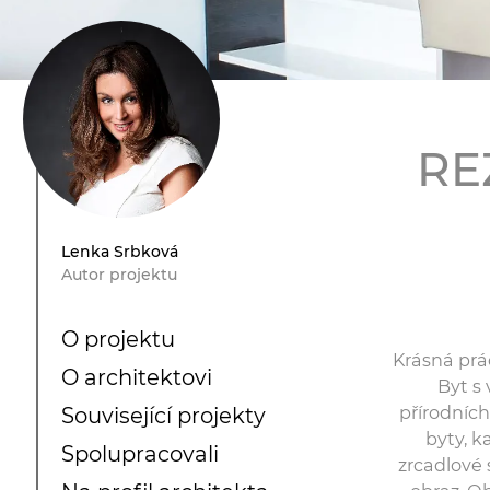
RE
Lenka Srbková
Autor projektu
O projektu
Krásná prác
O architektovi
Byt s
přírodních
Související projekty
byty, k
Spolupracovali
zrcadlové 