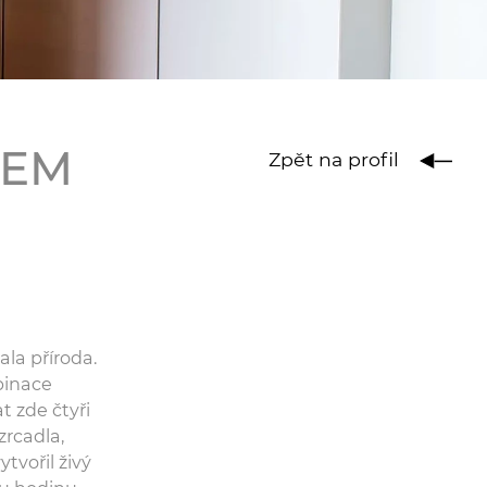
REM
Zpět na profil
ala příroda.
binace
t zde čtyři
zrcadla,
tvořil živý