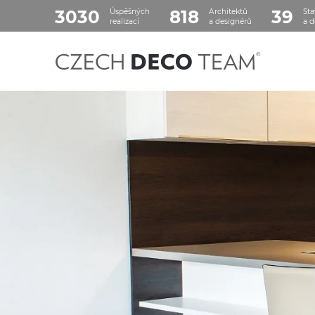
3030
818
39
Úspěšných
Architektů
Sta
realizací
a designérů
a d