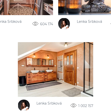
enka Srbková
Lenka Srbková
604 174
Lenka Srbková
1 002 157