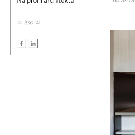
Na profil architekta
obraz. Ob
836 141