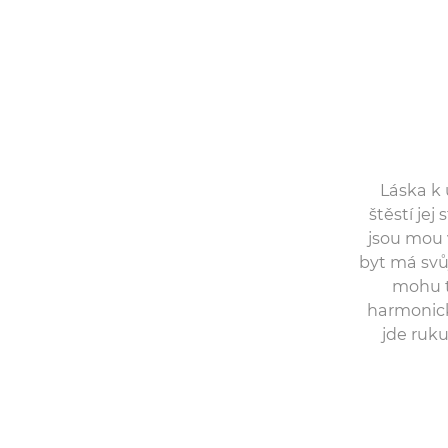
Láska k
štěstí jej
jsou mou 
byt má svů
mohu t
harmonické
jde ruku