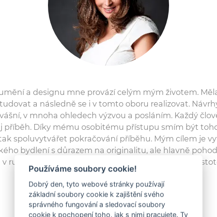
 umění a designu mne provází celým mým životem. Měla
 studovat a následně se i v tomto oboru realizovat. Návrh
vášní, v mnoha ohledech výzvou a posláním. Každý člov
j příběh. Díky mému osobitému přístupu smím být toho
ak spoluvytvářet pokračování příběhu. Mým cílem je vy
ho bydlení s důrazem na originalitu, ale hlavně pohodl
 v ruce s funkčností, praktičností, jednoduchostí a čistot
Používáme soubory cookie!
Dobrý den, tyto webové stránky používají
základní soubory cookie k zajištění svého
ZOBRAZIT PROFIL
správného fungování a sledovací soubory
cookie k pochopení toho, jak s nimi pracujete. Ty