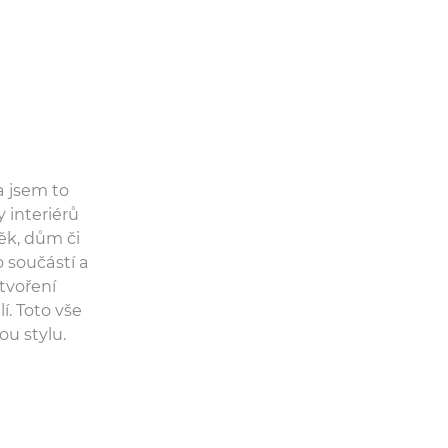
 jsem to
y interiérů
ěk, dům či
 součástí a
tvoření
í. Toto vše
ou stylu.