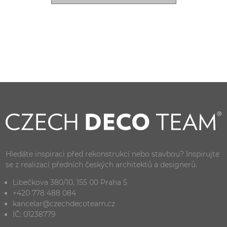
Hledáte inspiraci před rekonstrukcí nebo stavbou? Inspirujte
se z realizací předních českých architektů a designerů.
Libečkova 380/10, 155 00 Praha 5
+420 778 488 084
kancelar@czechdecoteam.cz
IČ: 01238779