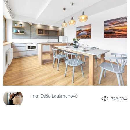
Ing. Dáša Laušmanová
728 594