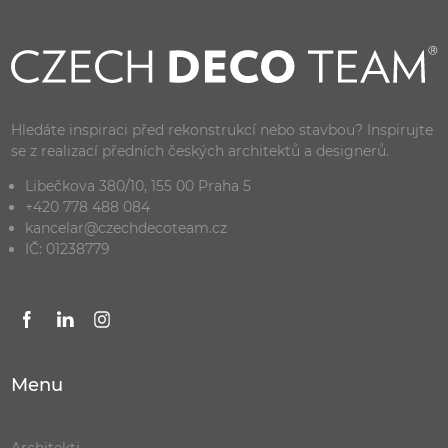
Hledáte inspiraci před rekonstrukcí nebo stavbou? Inspirujte
se z realizací předních českých architektů a designerů.
Libečkova 380/10, 155 00 Praha 5
+420 778 488 084
kancelar@czechdecoteam.cz
IČ: 01238779
Menu