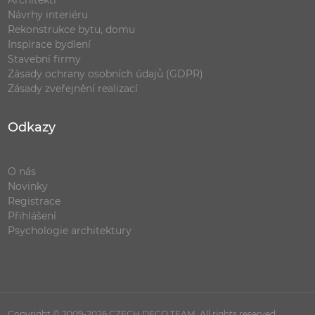
Architekti
Návrhy interiéru
Rekonstrukce bytu, domu
Inspirace bydlení
Stavební firmy
Zásady ochrany osobních údajů (GDPR)
Zásady zveřejnění realizací
Odkazy
O nás
Novinky
Registrace
Přihlášení
Psychologie architektury
Copyright © 2009-2026 CZECH DECO TEAM. All rights reserved.