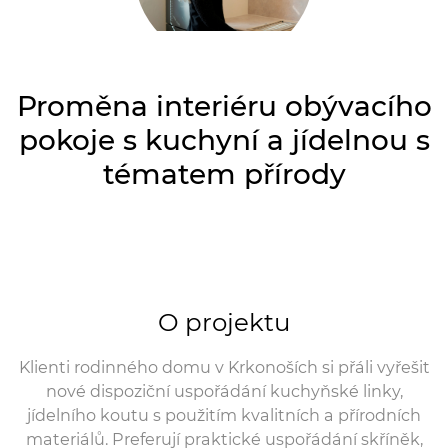
Proměna interiéru obývacího
pokoje s kuchyní a jídelnou s
tématem přírody
O projektu
Klienti rodinného domu v Krkonoších si přáli vyřešit
nové dispoziční uspořádání kuchyňské linky,
jídelního koutu s použitím kvalitních a přírodních
materiálů. Preferují praktické uspořádání skříněk,