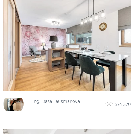
Ing. Dáša Laušmanová
574 520