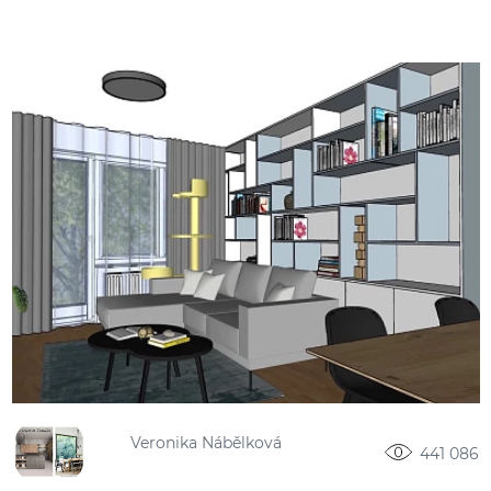
Veronika Nábělková
441 086