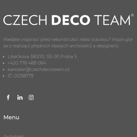
Hledáte inspiraci před rekonstrukcí nebo stavbou? Inspirujte
se z realizací předních českých architektů a designerů.
Libečkova 380/10, 155 00 Praha 5
+420 778 488 084
kancelar@czechdecoteam.cz
IČ: 01238779
Menu
Architekti