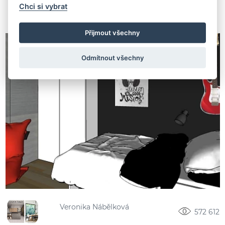
Chci si vybrat
Přijmout všechny
Odmítnout všechny
Veronika Nábělková
572 612