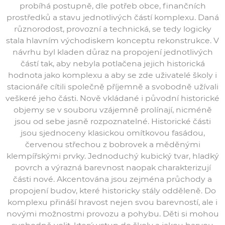
probíhá postupně, dle potřeb obce, finančních
prostředků a stavu jednotlivých částí komplexu. Daná
různorodost, provozní a technická, se tedy logicky
stala hlavním východiskem konceptu rekonstrukce. V
návrhu byl kladen důraz na propojení jednotlivých
částí tak, aby nebyla potlačena jejich historická
hodnota jako komplexu a aby se zde uživatelé školy i
stacionáře cítili společně příjemně a svobodně užívali
veškeré jeho části. Nově vkládané i původní historické
objemy se v souboru vzájemně prolínají, nicméně
jsou od sebe jasně rozpoznatelné. Historické části
jsou sjednoceny klasickou omítkovou fasádou,
červenou střechou z bobrovek a měděnými
klempířskými prvky. Jednoduchý kubický tvar, hladký
povrch a výrazná barevnost naopak charakterizují
části nové. Akcentována jsou zejména průchody a
propojení budov, které historicky stály odděleně. Do
komplexu přináší hravost nejen svou barevností, ale i
novými možnostmi provozu a pohybu. Děti si mohou