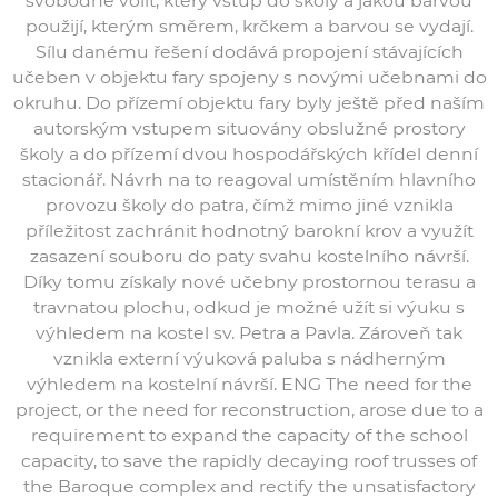
svobodně volit, který vstup do školy a jakou barvou
použijí, kterým směrem, krčkem a barvou se vydají.
Sílu danému řešení dodává propojení stávajících
učeben v objektu fary spojeny s novými učebnami do
okruhu. Do přízemí objektu fary byly ještě před naším
autorským vstupem situovány obslužné prostory
školy a do přízemí dvou hospodářských křídel denní
stacionář. Návrh na to reagoval umístěním hlavního
provozu školy do patra, čímž mimo jiné vznikla
příležitost zachránit hodnotný barokní krov a využít
zasazení souboru do paty svahu kostelního návrší.
Díky tomu získaly nové učebny prostornou terasu a
travnatou plochu, odkud je možné užít si výuku s
výhledem na kostel sv. Petra a Pavla. Zároveň tak
vznikla externí výuková paluba s nádherným
výhledem na kostelní návrší. ENG The need for the
project, or the need for reconstruction, arose due to a
requirement to expand the capacity of the school
capacity, to save the rapidly decaying roof trusses of
the Baroque complex and rectify the unsatisfactory