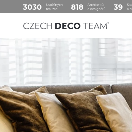
3030
818
39
Úspěšných
Architektů
Sta
realizací
a designérů
a d