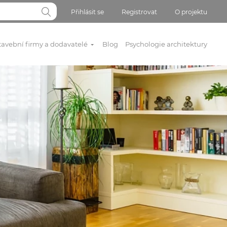
Přihlásit se
Registrovat
O projektu
tavební firmy a dodavatelé
Blog
Psychologie architektury