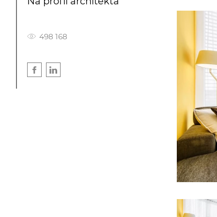
Na profil architekta
498 168