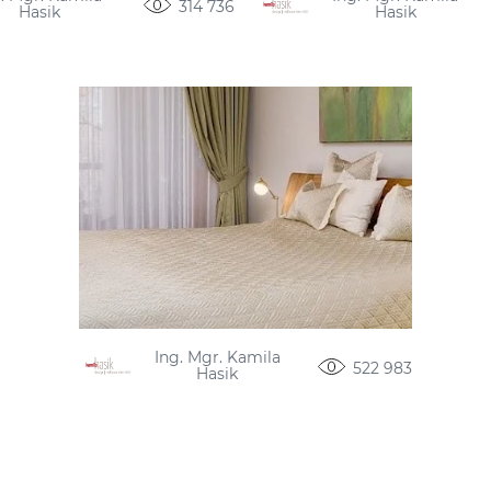
314 736
Hasik
Hasik
Ing. Mgr. Kamila
522 983
Hasik