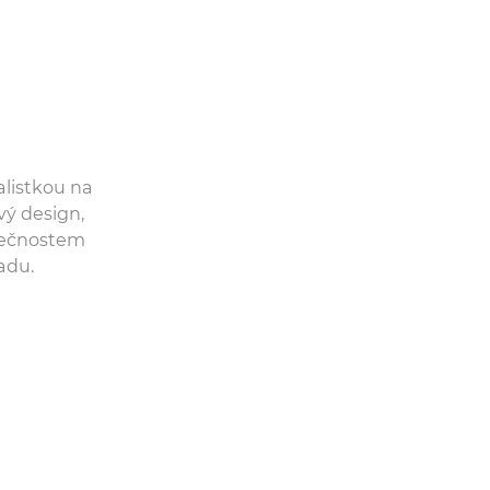
alistkou na
vý design,
lečnostem
ladu.