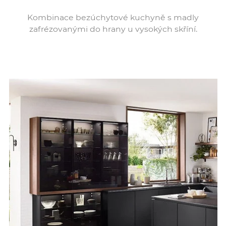
Kombinace bezúchytové kuchyně s madly
zafrézovanými do hrany u vysokých skříní.