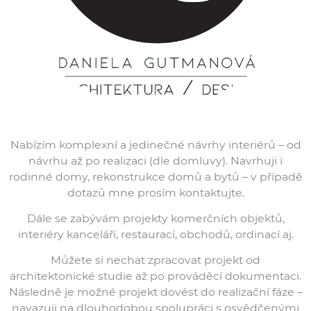
Nabízím komplexní a jedinečné návrhy interiérů – od
návrhu až po realizaci (dle domluvy). Navrhuji i
rodinné domy, rekonstrukce domů a bytů – v případě
dotazů mne prosím kontaktujte.
Dále se zabývám projekty komerčních objektů,
interiéry kanceláří, restaurací, obchodů, ordinací aj.
Můžete si nechat zpracovat projekt od
architektonické studie až po prováděcí dokumentaci.
Následně je možné projekt dovést do realizační fáze –
navazuji na dlouhodobou spolupráci s osvědčenými