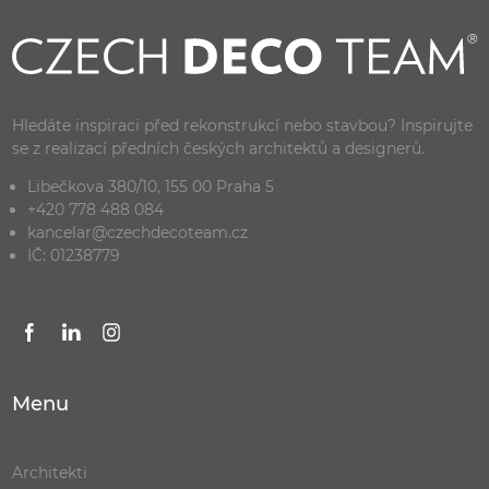
Hledáte inspiraci před rekonstrukcí nebo stavbou? Inspirujte
se z realizací předních českých architektů a designerů.
Libečkova 380/10, 155 00 Praha 5
+420 778 488 084
kancelar@czechdecoteam.cz
IČ: 01238779
Menu
Architekti