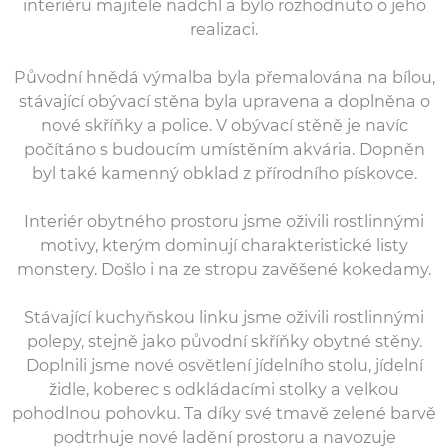
interiéru majitele nadchl a bylo rozhodnuto o jeho
realizaci.
Původní hnědá výmalba byla přemalována na bílou,
stávající obývací stěna byla upravena a doplněna o
nové skříňky a police. V obývací stěně je navíc
počítáno s budoucím umístěním akvária. Dopněn
byl také kamenný obklad z přírodního pískovce.
Interiér obytného prostoru jsme oživili rostlinnými
motivy, kterým dominují charakteristické listy
monstery. Došlo i na ze stropu zavěšené kokedamy.
Stávající kuchyňskou linku jsme oživili rostlinnými
polepy, stejně jako původní skříňky obytné stěny.
Doplnili jsme nové osvětlení jídelního stolu, jídelní
židle, koberec s odkládacími stolky a velkou
pohodlnou pohovku. Ta díky své tmavě zelené barvě
podtrhuje nové ladění prostoru a navozuje