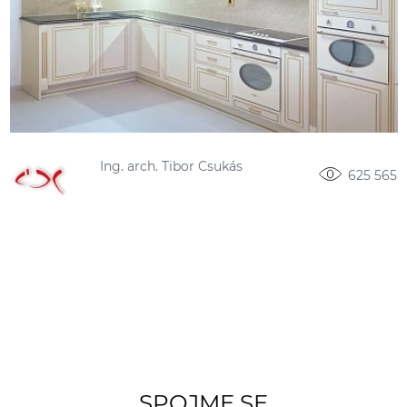
Ing. arch. Tibor Csukás
625 565
SPOJME SE