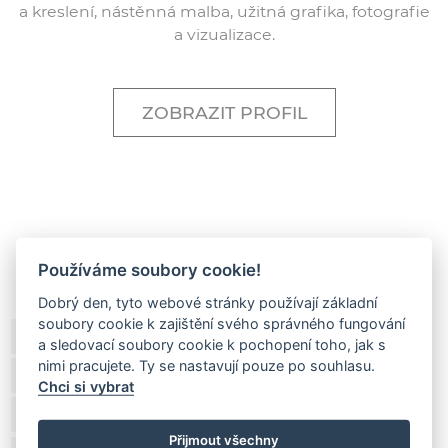
a kreslení, nástěnná malba, užitná grafika, fotografie
a vizualizace.
ZOBRAZIT PROFIL
Používáme soubory cookie!
Dobrý den, tyto webové stránky používají základní
soubory cookie k zajištění svého správného fungování
Autor návrhu:
Ing. arch. Tibor Csukás
a sledovací soubory cookie k pochopení toho, jak s
nimi pracujete. Ty se nastavují pouze po souhlasu.
Design interiéru:
Ing. arch. Tibor Csukás
Chci si vybrat
Foto:
Ing. arch. Tibor Csukás
Přijmout všechny