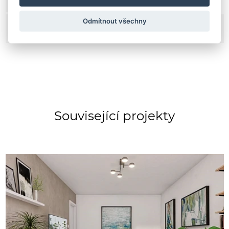
Lokalita:
Praha - Hrdlořezy
Odmítnout všechny
Název projektu:
Návrh a renovace obývacího pokoje
Praha - Hrdlořezy
Související projekty