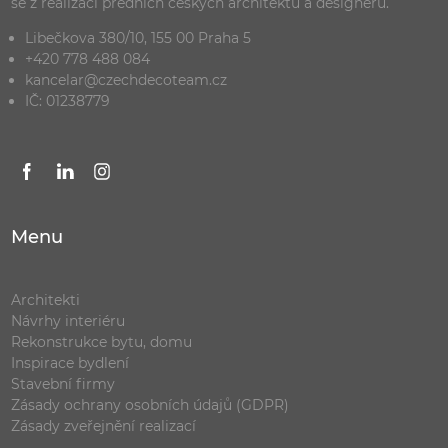
se z realizací předních českých architektů a designerů.
Libečkova 380/10, 155 00 Praha 5
+420 778 488 084
kancelar@czechdecoteam.cz
IČ: 01238779
Menu
Architekti
Návrhy interiéru
Rekonstrukce bytu, domu
Inspirace bydlení
Stavební firmy
Zásady ochrany osobních údajů (GDPR)
Zásady zveřejnění realizací