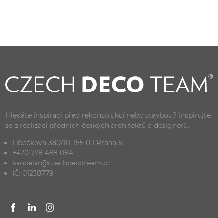
Hledáte inspiraci před rekonstrukcí nebo stavbou? Inspirujte
se z realizací předních českých architektů a designerů.
Libečkova 380/10, 155 00 Praha 5
+420 778 488 084
kancelar@czechdecoteam.cz
IČ: 01238779