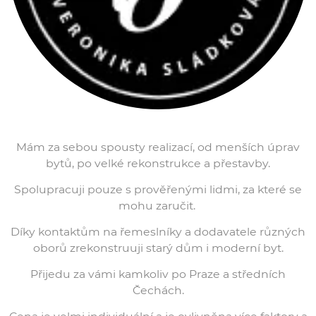
Mám za sebou spousty realizací, od menších úprav
bytů, po velké rekonstrukce a přestavby.
Spolupracuji pouze s prověřenými lidmi, za které se
mohu zaručit.
Díky kontaktům na řemeslníky a dodavatele různých
oborů zrekonstruuji starý dům i moderní byt.
Přijedu za vámi kamkoliv po Praze a středních
Čechách.