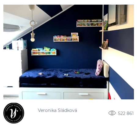
Veronika Sládková
522 861