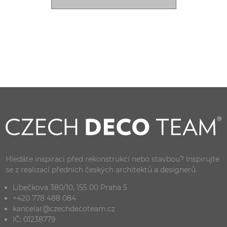
Hledáte inspiraci před rekonstrukcí nebo stavbou? Inspirujte
se z realizací předních českých architektů a designerů.
Libečkova 380/10, 155 00 Praha 5
+420 778 488 084
kancelar@czechdecoteam.cz
IČ: 01238779