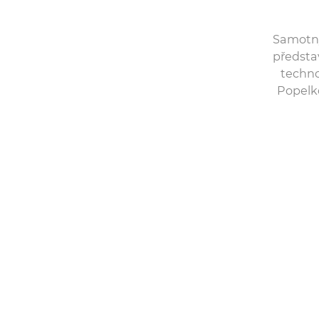
Samotný 
představ
techno
Popelk