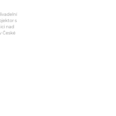
divadelní
ojektor s
ici nad
v České