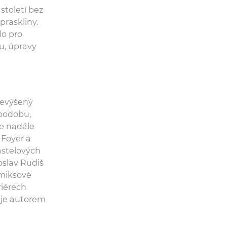
století bez
praskliny.
lo pro
u, úpravy
řevýšený
 podobu,
e nadále
 Foyer a
astelových
oslav Rudiš
omiksové
riérech
 je autorem