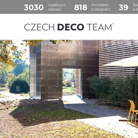
3030
818
39
Úspěšných
Architektů
Sta
realizací
a designérů
a d