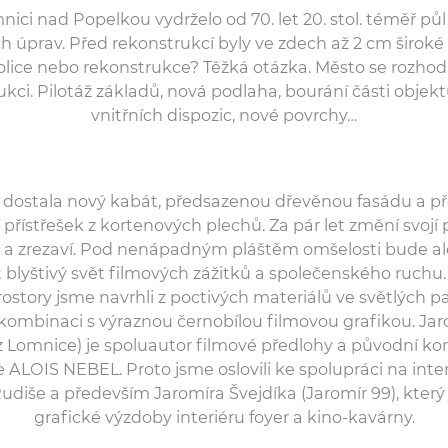
nici nad Popelkou vydrželo od 70. let 20. stol. téměř půl 
h úprav. Před rekonstrukcí byly ve zdech až 2 cm široké 
ice nebo rekonstrukce? Těžká otázka. Město se rozhod
kci. Pilotáž základů, nová podlaha, bourání části objekt
vnitřních dispozic, nové povrchy…
dostala nový kabát, předsazenou dřevěnou fasádu a p
 přístřešek z kortenových plechů. Za pár let změní svojí
 a zrezaví. Pod nenápadným pláštěm omšelosti bude al
 blyštivý svět filmových zážitků a společenského ruchu.
prostory jsme navrhli z poctivých materiálů ve světlých p
kombinaci s výraznou černobílou filmovou grafikou. Jar
z Lomnice) je spoluautor filmové předlohy a původní k
ie ALOIS NEBEL. Proto jsme oslovili ke spolupráci na inte
Rudiše a především Jaromíra Švejdíka (Jaromír 99), který
grafické výzdoby interiéru foyer a kino-kavárny.