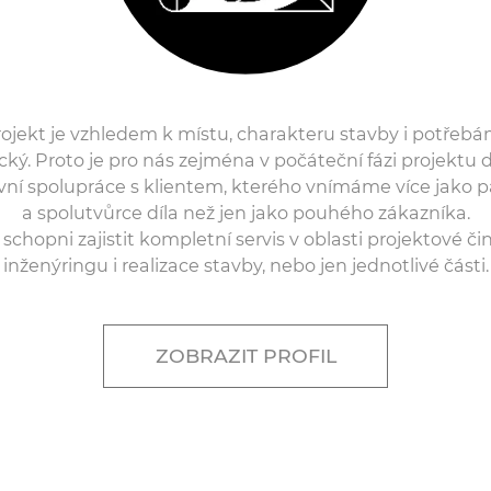
ojekt je vzhledem k místu, charakteru stavby i potřebá
cký. Proto je pro nás zejména v počáteční fázi projektu 
ivní spolupráce s klientem, kterého vnímáme více jako p
a spolutvůrce díla než jen jako pouhého zákazníka.
schopni zajistit kompletní servis v oblasti projektové čin
inženýringu i realizace stavby, nebo jen jednotlivé části.
ZOBRAZIT PROFIL