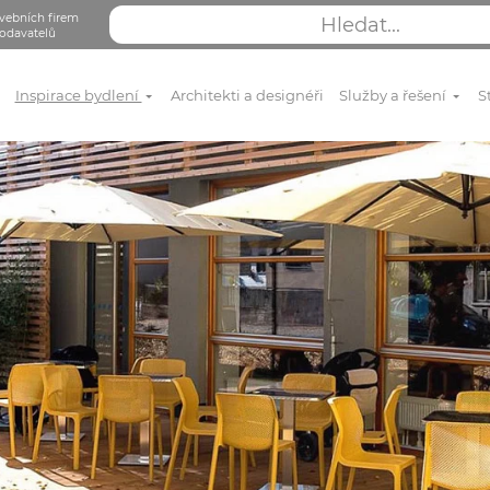
vebních firem
odavatelů
Inspirace bydlení
Architekti a designéři
Služby a řešení
S