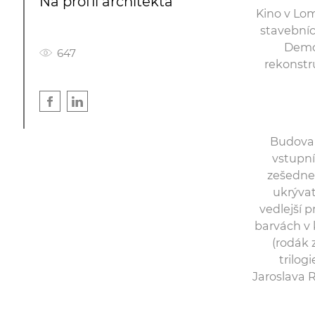
Na profil architekta
Kino v Lom
stavebníc
Demol
647
rekonstru
Budova 
vstupní
zešedne
ukrývat
vedlejší 
barvách v 
(rodák 
trilog
Jaroslava 