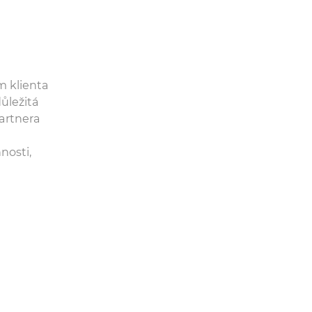
m klienta
důležitá
artnera
nosti,