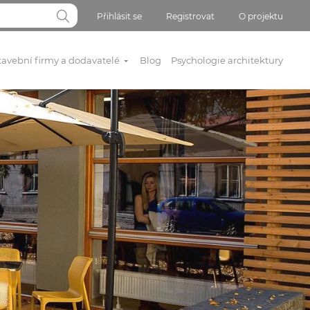
Přihlásit se
Registrovat
O projektu
tavební firmy a dodavatelé
Blog
Psychologie architektury