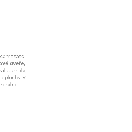
řičemž tato
ové dveře,
lizace líbí,
a plochy. V
vebního