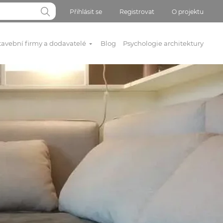
Přihlásit se
Registrovat
O projektu
tavební firmy a dodavatelé
Blog
Psychologie architektury