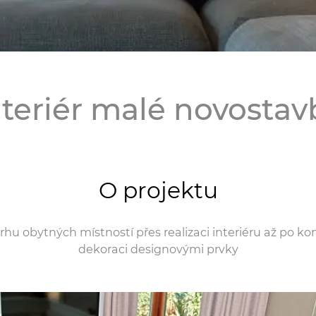
nteriér malé novostav
O projektu
rhu obytných místností přes realizaci interiéru až po k
dekoraci designovými prvky