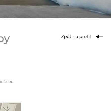
by
Zpět na profil
onečnou