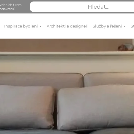
vebních firem
odavatelů
Inspirace bydlení
Architekti a designéři
Služby a řešení
S