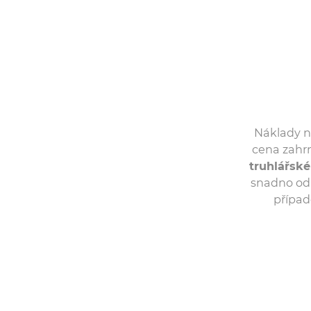
Náklady n
cena zahr
truhlářské
snadno odh
případ