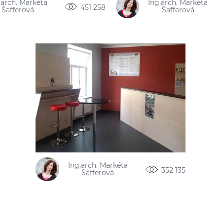
.arch. Markéta
Ing.arch. Markéta
451 258
Šafferová
Šafferová
Ing.arch. Markéta
352 135
Šafferová