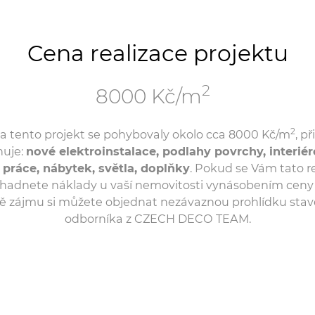
Cena realizace projektu
2
8000 Kč/m
2
a tento projekt se pohybovaly okolo cca 8000 Kč/m
, p
nuje:
nové elektroinstalace, podlahy povrchy, interiér
 práce, nábytek, světla, doplňky
. Pokud se Vám tato rea
adnete náklady u vaší nemovitosti vynásobením ceny 
ě zájmu si můžete objednat nezávaznou prohlídku sta
odborníka z CZECH DECO TEAM.