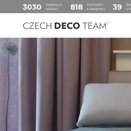
3030
818
39
Úspěšných
Architektů
Sta
realizací
a designérů
a d