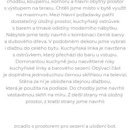
chodbu, koupelnu, komoru a hlavní obytný prostor
s výstupem na terasu. Chtěli jsme místo v bytě využít
na maximum. Mezi hlavní požadavky patřil
dostatečný úložný prostor, kuchyňský ostrůvek
s barem a tmavé odstíny moderního nábytku.
Nábytek jsme tedy navrhli v kombinaci černé barvy
a dubového dřeva. V podobném dekoru jsme vybrali
i dlažbu do celého bytu. Kuchyňská linka je navržena
s ostrůvkem, který přechází do baru u vstupu.
Dominantou kuchyně jsou nasvětlené niky
kuchyňské linky a barového sezení. Obývací část
je doplněna jednoduchou černou skříňkou na televizi.
Stěna za ní je obložena stejnou dlažbou,
která je použita na podlaze. Do chodby jsme navrhli
vestavěnou skříň na míru. Z delší strany má úložný
prostor, z kratší strany jsme navrhli
zrcadlo s prostorem pro sezení a uložení bot.