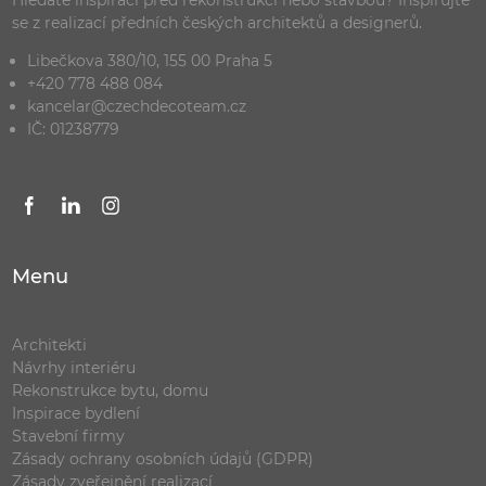
Hledáte inspiraci před rekonstrukcí nebo stavbou? Inspirujte
se z realizací předních českých architektů a designerů.
Libečkova 380/10, 155 00 Praha 5
+420 778 488 084
kancelar@czechdecoteam.cz
IČ: 01238779
Menu
Architekti
Návrhy interiéru
Rekonstrukce bytu, domu
Inspirace bydlení
Stavební firmy
Zásady ochrany osobních údajů (GDPR)
Zásady zveřejnění realizací