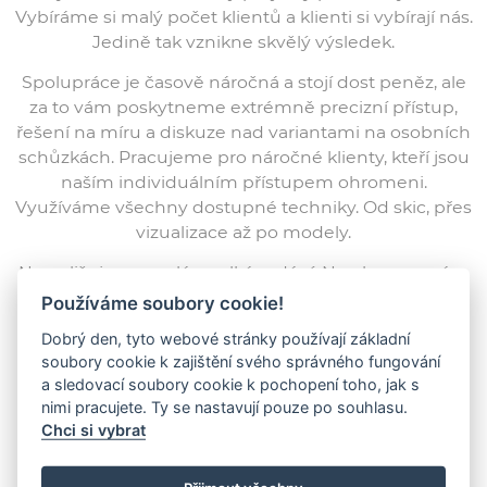
Vybíráme si malý počet klientů a klienti si vybírají nás.
Jedině tak vznikne skvělý výsledek.
Spolupráce je časově náročná a stojí dost peněz, ale
za to vám poskytneme extrémně precizní přístup,
řešení na míru a diskuze nad variantami na osobních
schůzkách. Pracujeme pro náročné klienty, kteří jsou
naším individuálním přístupem ohromeni.
Využíváme všechny dostupné techniky. Od skic, přes
vizualizace až po modely.
Nerozlišujeme malá a velká zadání. Navrhneme vám
zástavbu rodinných nebo bytových domů,
Používáme soubory cookie!
novostavby či rekonstrukce individuálních domů
Dobrý den, tyto webové stránky používají základní
a bytů i originální interiéry s nábytkem na míru. Naší
soubory cookie k zajištění svého správného fungování
specializací jsou novostavby luxusních rodinných
a sledovací soubory cookie k pochopení toho, jak s
domů. Čeká nás dlouhá a náročná cesta, kterou vás
nimi pracujete. Ty se nastavují pouze po souhlasu.
ale náš tým 3K Architects pohodlně provede.
Chci si vybrat