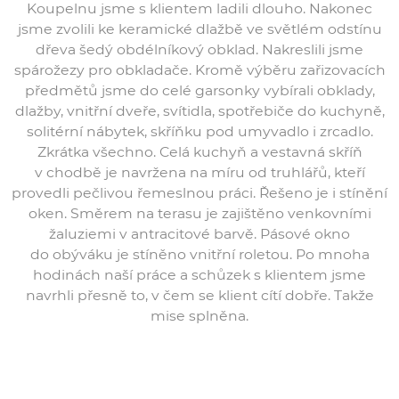
Koupelnu jsme s klientem ladili dlouho. Nakonec
jsme zvolili ke keramické dlažbě ve světlém odstínu
dřeva šedý obdélníkový obklad. Nakreslili jsme
spárožezy pro obkladače. Kromě výběru zařizovacích
předmětů jsme do celé garsonky vybírali obklady,
dlažby, vnitřní dveře, svítidla, spotřebiče do kuchyně,
solitérní nábytek, skříňku pod umyvadlo i zrcadlo.
Zkrátka všechno. Celá kuchyň a vestavná skříň
v chodbě je navržena na míru od truhlářů, kteří
provedli pečlivou řemeslnou práci. Řešeno je i stínění
oken. Směrem na terasu je zajištěno venkovními
žaluziemi v antracitové barvě. Pásové okno
do obýváku je stíněno vnitřní roletou. Po mnoha
hodinách naší práce a schůzek s klientem jsme
navrhli přesně to, v čem se klient cítí dobře. Takže
mise splněna.