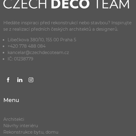
Hledáte inspiraci před rekonstrukcí nebo stavbou? Inspirujte
se z realizací předních českých architektů a designerů.
Libečkova 380/10, 155 00 Praha 5
+420 778 488 084
kancelar@czechdecoteam.cz
IČ: 01238779
Menu
Architekti
Návrhy interiéru
Rekonstrukce bytu, domu