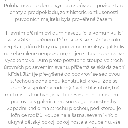
Poloha nového domu vychází z původní pozice staré
chaty a předpokladu, že z historické zkušenosti
původních majitelů byla prověřená časem.
Hlavním přáním byl dům navazující a komunikující
se svažitým terénem. Dům, který se ztrácí v okolní
vegetaci, dům který má přirozené mimikry a jakkoliv
na sebe cíleně neupozorňuje – jen si tak odpočívá ve
vysoké trávě. Dům proto postupně stoupá ve třech
úrovních po severním svahu, přičemž se skládá ze tří
křídel. Jižní je převýšené do podkroví se sedlovou
střechou s odhalenou konstrukcí krovu. Zde se
odehrává společný rodinný život v hlavní obytné
místnosti s kuchyní, v části převýšeného prostoru je
pracovna s galerií a terasou vegetační střechy.
Západní křídlo má střechu plochou, pod kterou je
ložnice rodičů, koupelna a šatna, severní křídlo
ukrývá dětský pokoj, pokoj hosta a koupelnu, vše