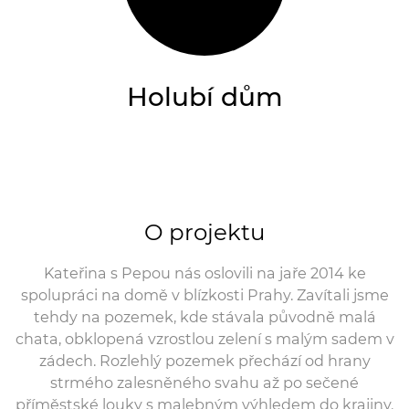
Holubí dům
O projektu
Kateřina s Pepou nás oslovili na jaře 2014 ke
spolupráci na domě v blízkosti Prahy. Zavítali jsme
tehdy na pozemek, kde stávala původně malá
chata, obklopená vzrostlou zelení s malým sadem v
zádech. Rozlehlý pozemek přechází od hrany
strmého zalesněného svahu až po sečené
příměstské louky s malebným výhledem do krajiny.