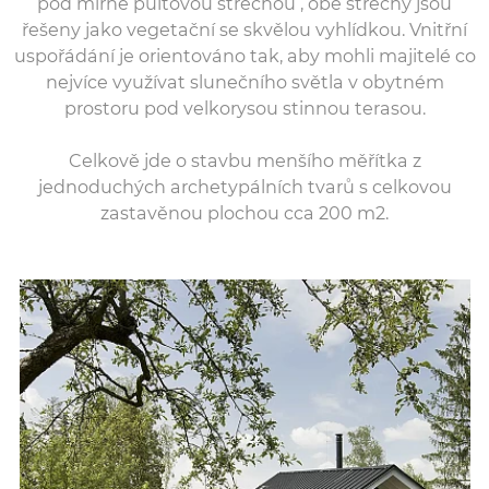
pod mírně pultovou střechou , obě střechy jsou
řešeny jako vegetační se skvělou vyhlídkou. Vnitřní
uspořádání je orientováno tak, aby mohli majitelé co
nejvíce využívat slunečního světla v obytném
prostoru pod velkorysou stinnou terasou.
Celkově jde o stavbu menšího měřítka z
jednoduchých archetypálních tvarů s celkovou
zastavěnou plochou cca 200 m2.