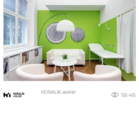
HORALÍK ateliér
155 415