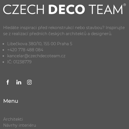
Hledáte inspiraci před rekonstrukcí nebo stavbou? Inspirujte
se z realizací předních českých architektů a designerů.
Libečkova 380/10, 155 00 Praha 5
+420 778 488 084
kancelar@czechdecoteam.cz
IČ: 01238779
Menu
Architekti
Návrhy interiéru