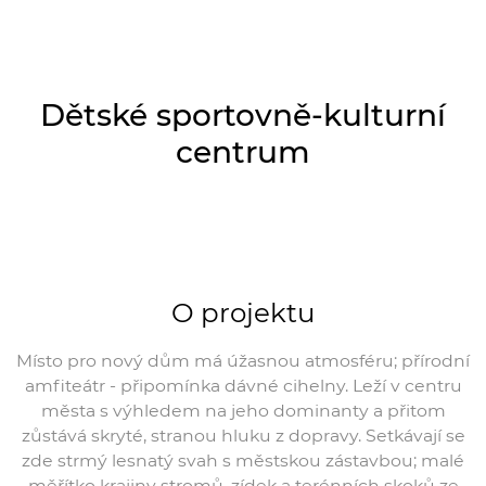
Dětské sportovně-kulturní
centrum
O projektu
Místo pro nový dům má úžasnou atmosféru; přírodní
amfiteátr - připomínka dávné cihelny. Leží v centru
města s výhledem na jeho dominanty a přitom
zůstává skryté, stranou hluku z dopravy. Setkávají se
zde strmý lesnatý svah s městskou zástavbou; malé
měřítko krajiny stromů, zídek a terénních skoků ze