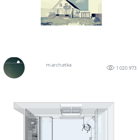
m.arch.etka
1 020 973