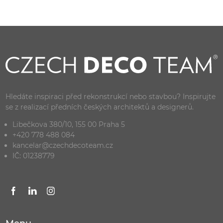
Hledáte inspiraci před rekonstrukcí nebo stavbou? Inspirujte
se z realizací předních českých architektů a designerů.
Libečkova 380/10, 155 00 Praha 5
+420 778 488 084
kancelar@czechdecoteam.cz
IČ: 01238779