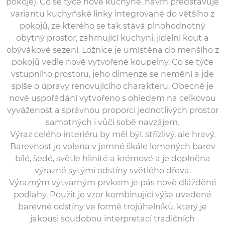
pokoje). Co se týče nové kuchyně, návrh představuje
variantu kuchyňské linky integrované do většího z
pokojů, ze kterého se tak stává plnohodnotný
obytný prostor, zahrnující kuchyni, jídelní kout a
obývákové sezení. Ložnice je umístěna do menšího z
pokojů vedle nově vytvořené koupelny. Co se týče
vstupního prostoru, jeho dimenze se nemění a jde
spíše o úpravy renovujícího charakteru. Obecně je
nové uspořádání vytvořeno s ohledem na celkovou
vyváženost a správnou proporci jednotlivých prostor
samotných i vůči sobě navzájem.
Výraz celého interiéru by měl být střízlivý, ale hravý.
Barevnost je volena v jemné škále lomených barev
bílé, šedé, světle hlinité a krémové a je doplněna
výrazně sytými odstíny světlého dřeva.
Výrazným výtvarným prvkem je pás nově dlážděné
podlahy. Použit je vzor kombinující výše uvedené
barevné odstíny ve formě trojúhelníků, který je
jakousi soudobou interpretací tradičních