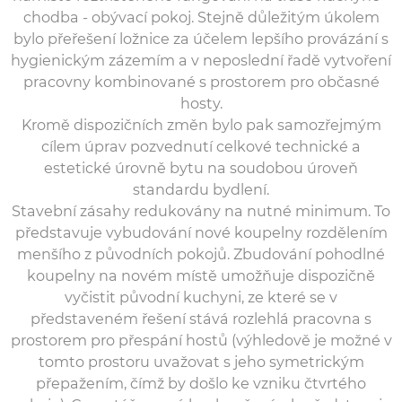
chodba - obývací pokoj. Stejně důležitým úkolem
bylo přeřešení ložnice za účelem lepšího provázání s
hygienickým zázemím a v neposlední řadě vytvoření
pracovny kombinované s prostorem pro občasné
hosty.
Kromě dispozičních změn bylo pak samozřejmým
cílem úprav pozvednutí celkové technické a
estetické úrovně bytu na soudobou úroveň
standardu bydlení.
Stavební zásahy redukovány na nutné minimum. To
představuje vybudování nové koupelny rozdělením
menšího z původních pokojů. Zbudování pohodlné
koupelny na novém místě umožňuje dispozičně
vyčistit původní kuchyni, ze které se v
představeném řešení stává rozlehlá pracovna s
prostorem pro přespání hostů (výhledově je možné v
tomto prostoru uvažovat s jeho symetrickým
přepažením, čímž by došlo ke vzniku čtvrtého