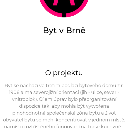
Byt v Brně
O projektu
Byt se nachází ve třetím podlaží bytového domu z r.
1906 a má severojižní orientaci (jih - ulice, sever -
vnitroblok). Cílem úprav bylo přeorganizování
dispozice tak, aby mohla být vytvořena
plnohodnotná společenská zóna bytu a život
obyvatel bytu se mohl koncentrovat v jednom místě,
namísto roztříštěného fungování na trase kuchyně -