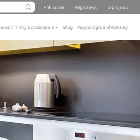
Přihlásit se
Registrovat
O projektu
tavební firmy a dodavatelé
Blog
Psychologie architektury