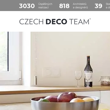
3030
818
39
Úspěšných
Architektů
Sta
realizací
a designérů
a d