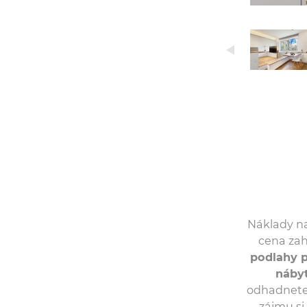
Náklady na
cena zah
podlahy p
nábyt
odhadnete 
zájmu si