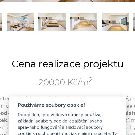
Cena realizace projektu
2
20000 Kč/m
2
 tento projekt se pohybovaly okolo cca 20000 Kč/m
, 
Používáme soubory cookie!
rnuje:
nová koupelna, nové elektroinstalace, úpravy 
odklady, podlahy povrchy, interiérové dveře, truhlář
Dobrý den, tyto webové stránky používají
ek, světla, doplňky
. Pokud se Vám tato realizace líbí, 
základní soubory cookie k zajištění svého
náklady u vaší nemovitosti vynásobením ceny a plochy
správného fungování a sledovací soubory
cookie k pochopení toho, jak s nimi pracujete. Ty
 můžete objednat nezávaznou prohlídku stavebního od