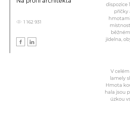
Na profil architekta
dispozice 
příčky
hmotami 
1 162 931
místnost
běžném 
jídelna, o
V celém 
lamely s
Hmota kou
hala jsou 
úzkou vs