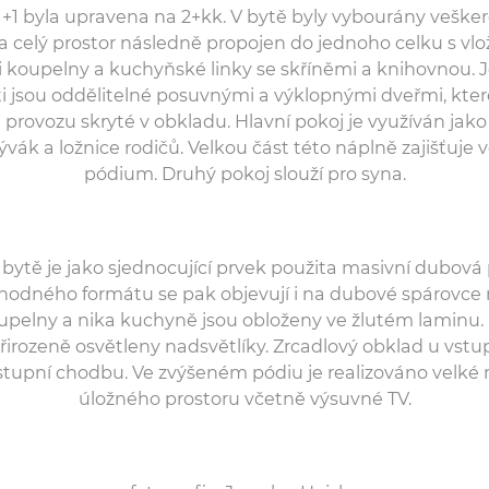
1+1 byla upravena na 2+kk. V bytě byly vybourány vešk
 a celý prostor následně propojen do jednoho celku s vl
koupelny a kuchyňské linky se skříněmi a knihovnou. J
i jsou oddělitelné posuvnými a výklopnými dveřmi, ktere
provozu skryté v obkladu. Hlavní pokoj je využíván jako
bývák a ložnice rodičů. Velkou část této náplně zajišťuje
pódium. Druhý pokoj slouží pro syna.
bytě je jako sjednocující prvek použita masivní dubová
hodného formátu se pak objevují i na dubové spárovce
pelny a nika kuchyně jsou obloženy ve žlutém laminu. 
přirozeně osvětleny nadsvětlíky. Zrcadlový obklad u vstup
tupní chodbu. Ve zvýšeném pódiu je realizováno velké
úložného prostoru včetně výsuvné TV.