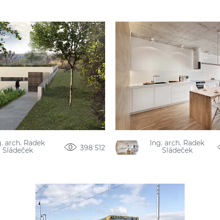
g. arch. Radek
Ing. arch. Radek
398 512
Sládeček
Sládeček