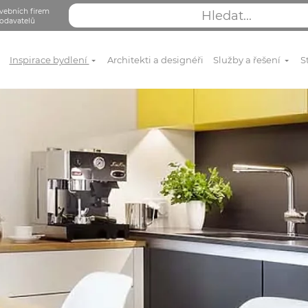
vebních firem
odavatelů
Inspirace bydlení
Architekti a designéři
Služby a řešení
S