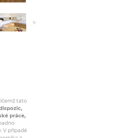
přičemž tato
dispozic,
ské práce,
snadno
. V případě
borníka z