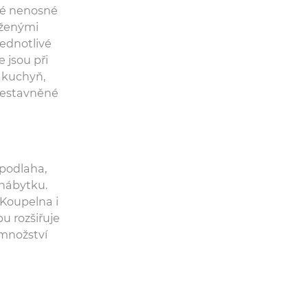
eré nenosné
oženými
ednotlivé
 jsou při
 kuchyň,
 vestavněné
 podlaha,
 nábytku.
Koupelna i
u rozšiřuje
 množství