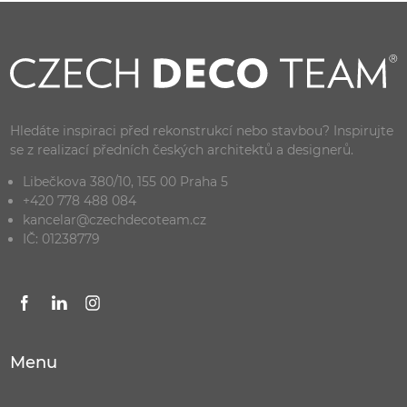
Hledáte inspiraci před rekonstrukcí nebo stavbou? Inspirujte
se z realizací předních českých architektů a designerů.
Libečkova 380/10, 155 00 Praha 5
+420 778 488 084
kancelar@czechdecoteam.cz
IČ: 01238779
Menu