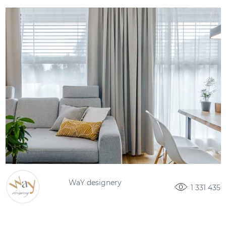
WaY designery
1 331 435