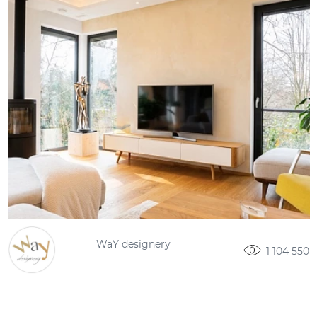
WaY designery
1 104 550