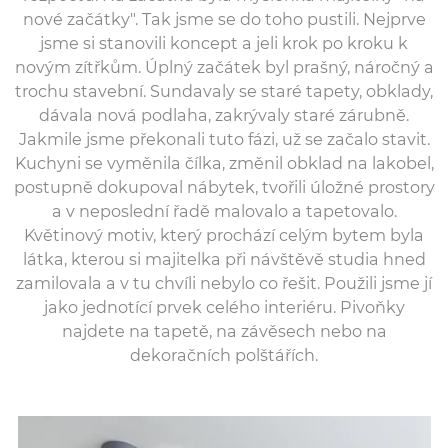
nové začátky". Tak jsme se do toho pustili. Nejprve
jsme si stanovili koncept a jeli krok po kroku k
novým zítřkům. Úplný začátek byl prašný, náročný a
trochu stavební. Sundavaly se staré tapety, obklady,
dávala nová podlaha, zakrývaly staré zárubně.
Jakmile jsme překonali tuto fázi, už se začalo stavit.
Kuchyni se vyměnila čílka, změnil obklad na lakobel,
postupně dokupoval nábytek, tvořili úložné prostory
a v neposlední řadě malovalo a tapetovalo.
Květinový motiv, který prochází celým bytem byla
látka, kterou si majitelka při návštěvě studia hned
zamilovala a v tu chvíli nebylo co řešit. Použili jsme jí
jako jednotící prvek celého interiéru. Pivoňky
najdete na tapetě, na závěsech nebo na
dekoračních polštářích.