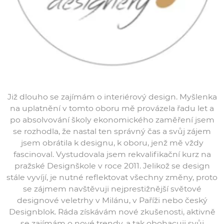
Již dlouho se zajímám o interiérový design. Myšlenka
na uplatnění v tomto oboru mě provázela řadu let a
po absolvování školy ekonomického zaměření jsem
se rozhodla, že nastal ten správný čas a svůj zájem
jsem obrátila k designu, k oboru, jenž mě vždy
fascinoval. Vystudovala jsem rekvalifikační kurz na
pražské Designškole v roce 2011. Jelikož se design
stále vyvíjí, je nutné reflektovat všechny změny, proto
se zájmem navštěvuji nejprestižnější světové
designové veletrhy v Milánu, v Paříži nebo český
Designblok. Ráda získávám nové zkušenosti, aktivně
se zajímám o nové trendy, a tak obohacuji svůj