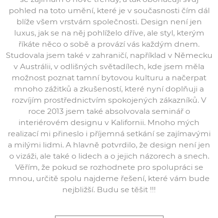
pohled na toto umění, které je v současnosti čím dál
blíže všem vrstvám společnosti. Design není jen
luxus, jak se na něj pohlíželo dříve, ale styl, kterým
říkáte něco o sobě a provází vás každým dnem.
Studovala jsem také v zahraničí, například v Německu
v Austrálii, v odlišných světadílech, kde jsem měla
možnost poznat tamní bytovou kulturu a načerpat
mnoho zážitků a zkušeností, které nyní doplňuji a
rozvíjím prostřednictvím spokojených zákazníků. V
roce 2013 jsem také absolvovala seminář o
interiérovém designu v Kalifornii. Mnoho mých
realizací mi přineslo i příjemná setkání se zajímavými
a milými lidmi. A hlavně potvrdilo, že design není jen
o vizáži, ale také o lidech a o jejich názorech a snech.
Věřím, že pokud se rozhodnete pro spolupráci se
mnou, určitě spolu najdeme řešení, které vám bude
nejbližší. Budu se těšit !!!