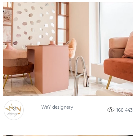
WaY designery
168 443