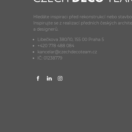
Hledáte inspiraci před rekonstrukcí nebo stavb
Inspirujte se z realizací předních českých archit
a designerů.
Libečkova 380/10, 155 00 Praha 5
+420 778 488 084
kancelar@czechdecoteam.cz
IČ: 01238779