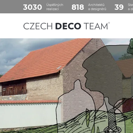
3030
818
39
Úspěšných
Architektů
Sta
realizací
a designérů
a d