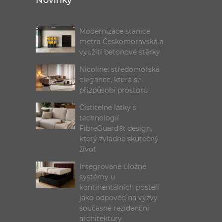
Novinky
Modernizace stanice
metra Českomoravská a
využití betonové stěrky
Nicoline: středomořská
elegance, která se
přizpůsobí prostoru
Čistitelné látky s
technologií
FibreGuard®: design,
který zvládne skutečný
život
Integrované úložné
systémy u
kontinentálních postelí
jako odpověď na výzvy
současné rezidenční
architektury