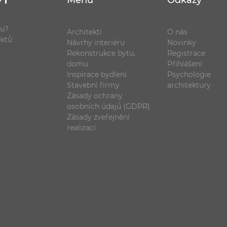
Menu
Odkazy
ou?
Architekti
O nás
ektů
Návrhy interiéru
Novinky
Rekonstrukce bytu,
Registrace
domu
Přihlášení
Inspirace bydlení
Psychologie
Stavební firmy
architektury
Zásady ochrany
osobních údajů (GDPR)
Zásady zveřejnění
realizací