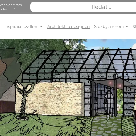
vebních firem
odavatelů
Inspirace bydlení
Architekti a designéři
Služby a řešení
S