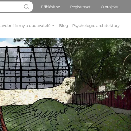
Přihlásit se
Registrovat
O projektu
tavební firmy a dodavatelé
Blog
Psychologie architektury