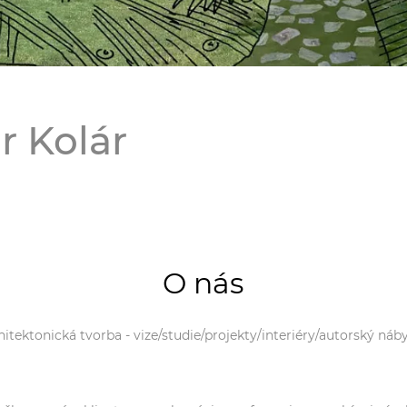
r Kolár
O nás
hitektonická tvorba - vize/studie/projekty/interiéry/autorský náb