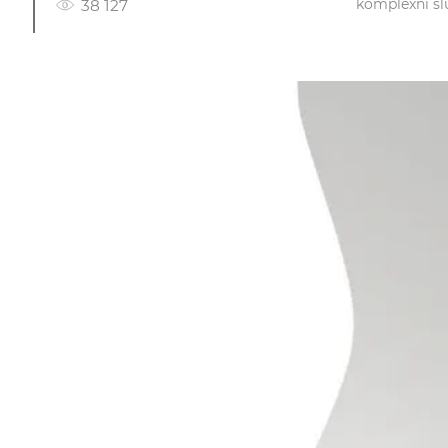
komplexní sl
38 127