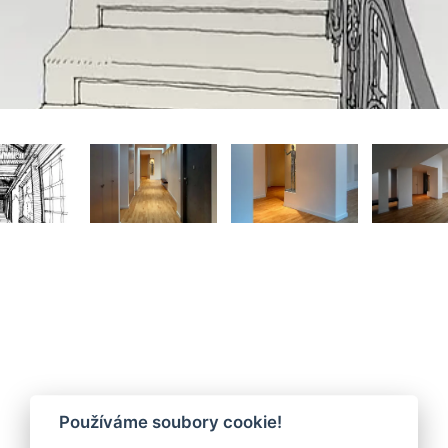
Co umíme
Používáme soubory cookie!