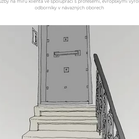
užby na míru klienta ve spolupráci s profesemi, evropskými výro
odborníky v návazných oborech