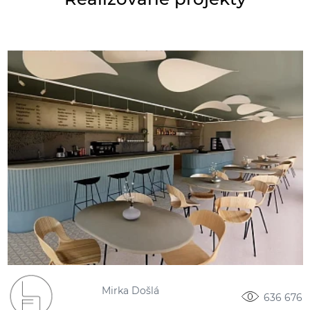
Mirka Došlá
636 676