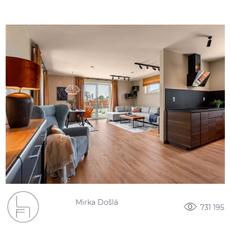
Mirka Došlá
731 195