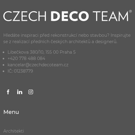
Hledáte inspiraci před rekonstrukcí nebo stavbou? Inspirujte
se z realizací předních českých architektů a designerů.
Libečkova 380/10, 155 00 Praha 5
+420 778 488 084
kancelar@czechdecoteam.cz
IČ: 01238779
Menu
Architekti