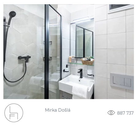
Mirka Došlá
887 737