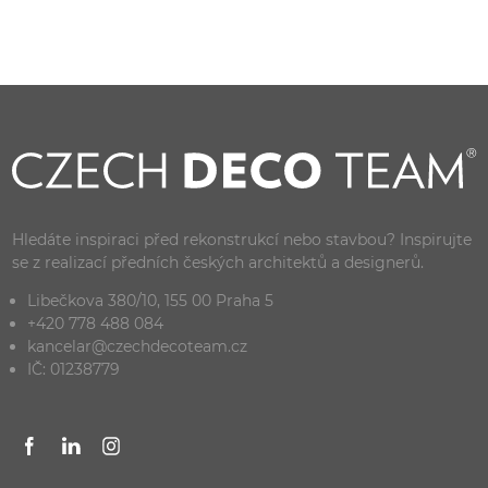
Hledáte inspiraci před rekonstrukcí nebo stavbou? Inspirujte
se z realizací předních českých architektů a designerů.
Libečkova 380/10, 155 00 Praha 5
+420 778 488 084
kancelar@czechdecoteam.cz
IČ: 01238779