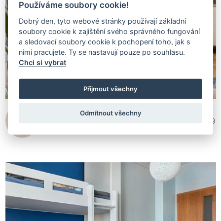
Používáme soubory cookie!
Dobrý den, tyto webové stránky používají základní
soubory cookie k zajištění svého správného fungování
a sledovací soubory cookie k pochopení toho, jak s
nimi pracujete. Ty se nastavují pouze po souhlasu.
Chci si vybrat
Přijmout všechny
Odmítnout všechny
Iva Černá interiérový design
1 455 749