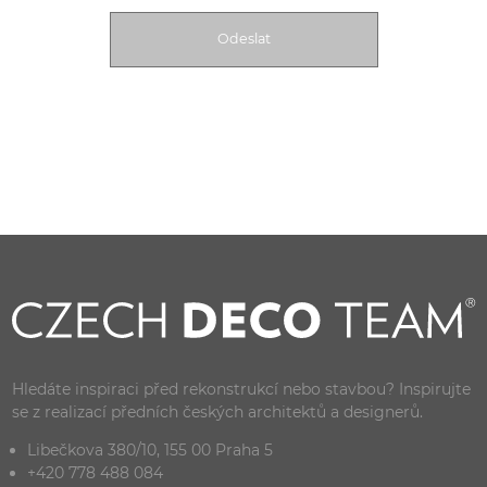
Hledáte inspiraci před rekonstrukcí nebo stavbou? Inspirujte
se z realizací předních českých architektů a designerů.
Libečkova 380/10, 155 00 Praha 5
+420 778 488 084