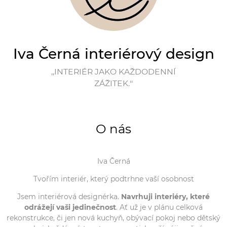
Iva Černá interiérový design
‚‚INTERIÉR JAKO KAŽDODENNÍ
ZÁŽITEK.‘‘
O nás
Iva Černá
Tvořím interiér, který podtrhne vaší osobnost
Jsem interiérová designérka.
Navrhuji interiéry, které
odrážejí vaši jedinečnost
. Ať už je v plánu celková
rekonstrukce, či jen nová kuchyň, obývací pokoj nebo dětský