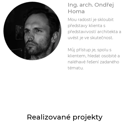
Ing. arch. Ondřej
Homa
Mou radostí je skloubit
představy klienta s
představivostí architekta a
uvést je ve skutečnost.
Můj přístup je, spolu s
klientem, hledat osobité a
naléhavé řešení zadaného
tématu.
Realizované projekty