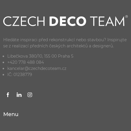
Hledáte inspiraci před rekonstrukcí nebo stavbou? Inspirujte
se z realizací předních českých architektů a designerů.
Libečkova 380/10, 155 00 Praha 5
+420 778 488 084
kancelar@czechdecoteam.cz
IČ: 01238779
Menu