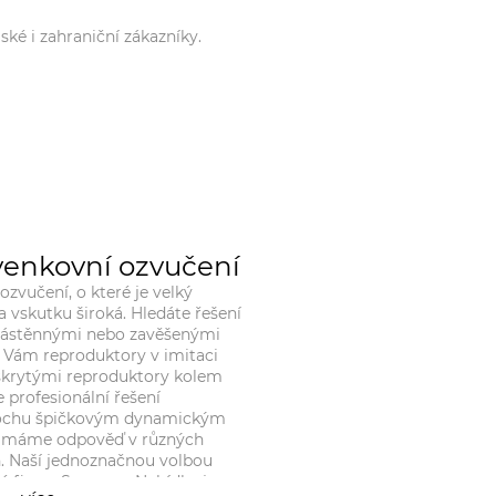
ské i zahraniční zákazníky.
venkovní ozvučení
ozvučení, o které je velký
a vskutku široká. Hledáte řešení
 nástěnnými nebo zavěšenými
e Vám reproduktory v imitaci
krytými reproduktory kolem
profesionální řešení
plochu špičkovým dynamickým
 máme odpověď v různých
. Naší jednoznačnou volbou
é firmy Sonance. Nabídka je