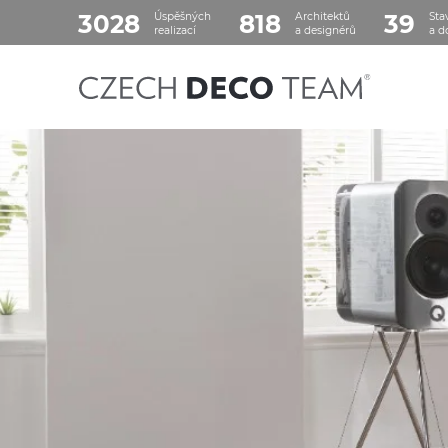
3028
818
39
Úspěšných
Architektů
Sta
realizací
a designérů
a d