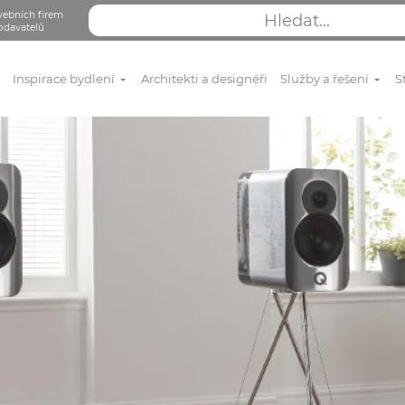
vebních firem
odavatelů
Inspirace bydlení
Architekti a designéři
Služby a řešení
S