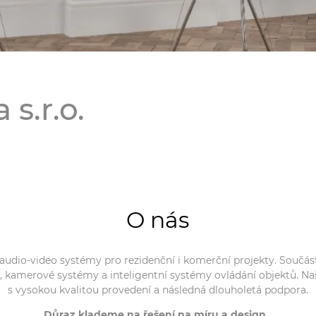
s.r.o.
O nás
audio-video systémy pro rezidenční i komerční projekty. Součást
, kamerové systémy a inteligentní systémy ovládání objektů. Na
s vysokou kvalitou provedení a následná dlouholetá podpora.
Důraz klademe na řešení na míru a design.