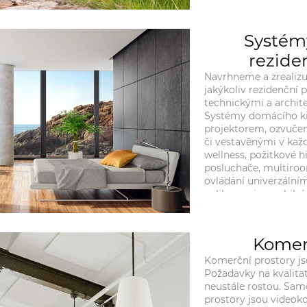
široká, je možno vybr
projektů.
Systém
rezide
Navrhneme a zrealizu
jakýkoliv rezidenční 
technickými a archit
Systémy domácího kin
projektorem, ozvučen
či vestavěnými v kaž
wellness, požitkové 
posluchače, multiro
ovládání univerzální
aplikacemi v mobilní
řešení odpovídající 
parametrům zákazní
Komer
Komerční prostory js
Požadavky na kvalitat
neustále rostou. Sam
prostory jsou videoko