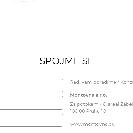
SPOJME SE
Rádi vám poradíme / Konzul
Montovna s.r.o.
Za potokem 46, areál Záb
106 00 Praha 10
www.montovna.eu