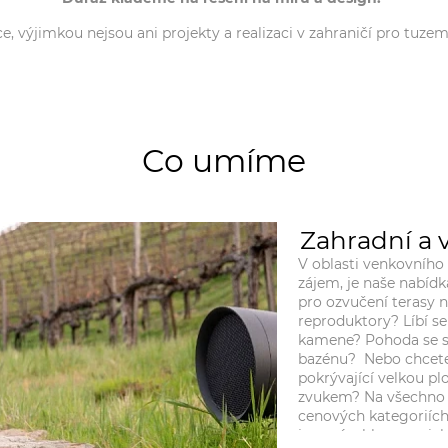
, výjimkou nejsou ani projekty a realizaci v zahraničí pro tuzem
Co umíme
Zahradní a 
V oblasti venkovního 
zájem, je naše nabídk
pro ozvučení terasy
reproduktory? Líbí s
kamene? Pohoda se s
bazénu? Nebo chcete 
pokrývající velkou 
zvukem? Na všechno
cenových kategoriích
jsou výrobky americk