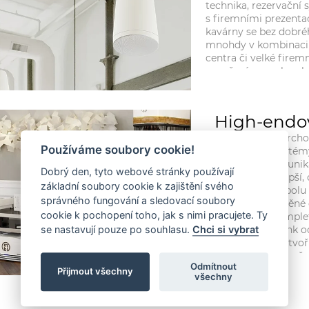
technika, rezervační 
s firemními prezentac
kavárny se bez dobré
mnohdy v kombinaci 
centra či velké fire
ozvučení s vysokou hu
wellness a fitness pr
na každém kroku, ani
našich realizacích vš
High-endo
podřizujeme vyváže
designem.
Jednoznačným vrchol
Používáme soubory cookie!
endové audio systém
patentovaným a uni
Dobrý den, tyto webové stránky používají
nabízíme to nejlepší,
základní soubory cookie k zajištění svého
možné pořídit. Spolu 
správného fungování a sledovací soubory
EAT ( u nás vyráběné
cookie k pochopení toho, jak s nimi pracujete. Ty
na Slovensku komple
reprosoustavy Fink 
se nastavují pouze po souhlasu.
Chci si vybrat
konstruktéra tak tvoř
opravdové vyznavače
Odmítnout
Naši službu doplňuje
Přijmout všechny
všechny
návrhu úpravy prosto
samotnému.