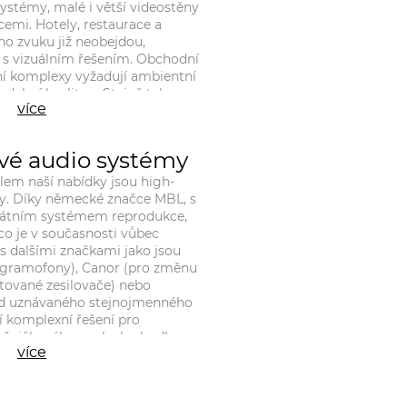
systémy, malé i větší videostěny
emi. Hotely, restaurace a
ho zvuku již neobejdou,
s vizuálním řešením. Obchodní
mní komplexy vyžadují ambientní
dební kvalitou. Stejně tak
více
ovozy. Zvuk a obraz nás provází
ž bychom to kolikrát vnímali. V
e opět
vé audio systémy
nému poměru mezi technikou a
em naší nabídky jsou high-
y. Díky německé značce MBL, s
kátním systémem reprodukce,
 co je v současnosti vůbec
s dalšími značkami jako jsou
 gramofony), Canor (pro změnu
tované zesilovače) nebo
od uznávaného stejnojmenného
í komplexní řešení pro
 špičkového poslechu hudby.
více
me i o možnost akustického
r určených k poslechu