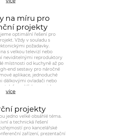
více
at optimální řešení pro většinu
y na míru pro
nční projekty
jeme optimální řešení pro
projekt. Vždy v souladu s
ektonickými požadavky.
a s velkou televizí nebo
í neviditelnými reproduktory
dé místnosti od kuchyně až po
high-end sestavy pro náročné
omové aplikace, jednoduché
mi dálkovými ovladači nebo
m telefonu. Vždy se najde
více
technickým a finančním
ka.
ční projekty
ou jedno velké obsáhlé téma.
ivní a technická řešení
ozřejmostí pro kancelářské
nferenční zařízení, prezentační