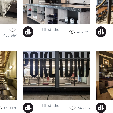
DL studio
462 851
437 664
DL studio
899 178
345 017