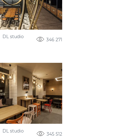
DL studio
346 271
DL studio
345 512