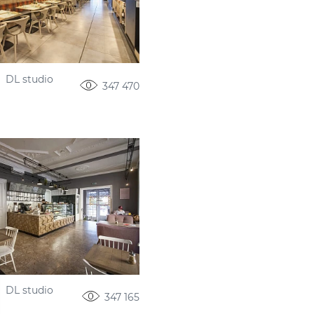
DL studio
347 470
DL studio
347 165