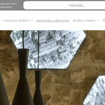
vebních firem
odavatelů
Inspirace bydlení
Architekti a designéři
Služby a řešení
S