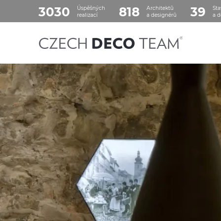
3030
818
39
Úspěšných
Architektů
Sta
realizací
a designérů
a d