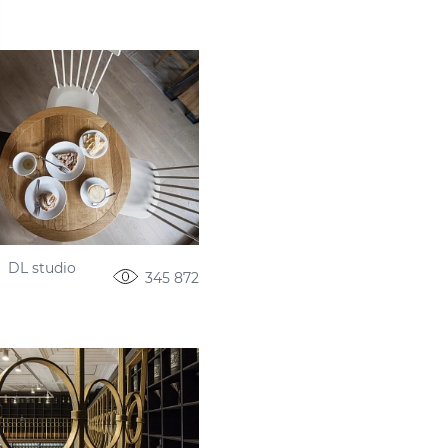
DL studio
345 872