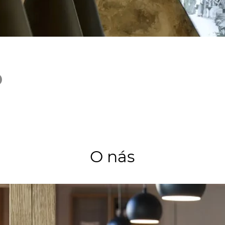
o
O nás