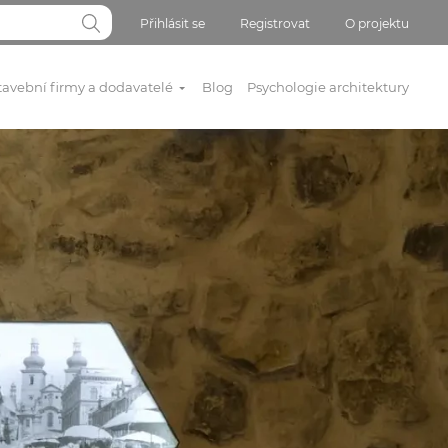
Přihlásit se
Registrovat
O projektu
tavební firmy a dodavatelé
Blog
Psychologie architektury