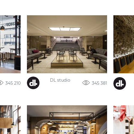
DL studio
345 210
345 381