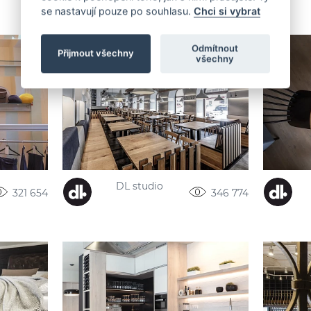
se nastavují pouze po souhlasu.
Chci si vybrat
Odmítnout
Přijmout všechny
všechny
DL studio
321 654
346 774