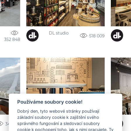
DL studio
518 009
352 848
Používáme soubory cookie!
Dobrý den, tyto webové stránky používají
základní soubory cookie k zajištění svého
DL studio
správného fungování a sledovací soubory
347 016
347 664
cookie k pochopení toho, jak s nimi pracujete. Ty