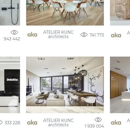
ATELIER KUNC
A
741 773
architects
943 442
ATELIER KUNC
A
333 228
architects
1 939 004