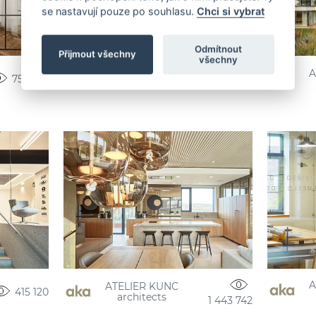
se nastavují pouze po souhlasu.
Chci si vybrat
Odmítnout
Přijmout všechny
všechny
ATELIER KUNC
A
752 532
223 284
architects
A
ATELIER KUNC
415 120
architects
1 443 742