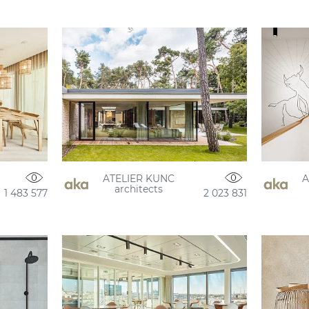
ATELIER KUNC
A
architects
1 483 577
2 023 831