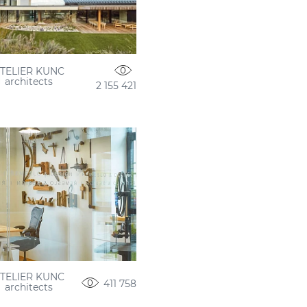
TELIER KUNC
architects
2 155 421
TELIER KUNC
411 758
architects