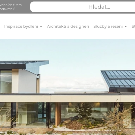
vebních firem
odavatelů
Inspirace bydlení
Architekti a designéři
Služby a řešení
S