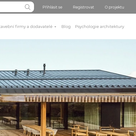
Přihlásit se
Registrovat
O projektu
tavební firmy a dodavatelé
Blog
Psychologie architektury