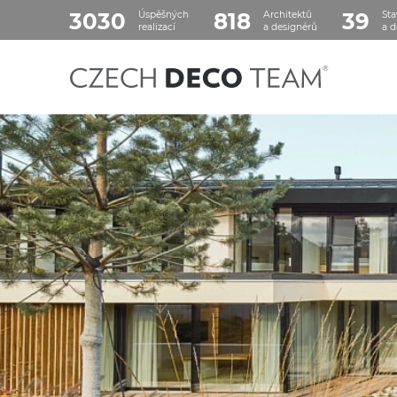
3030
818
39
Úspěšných
Architektů
Sta
realizací
a designérů
a d