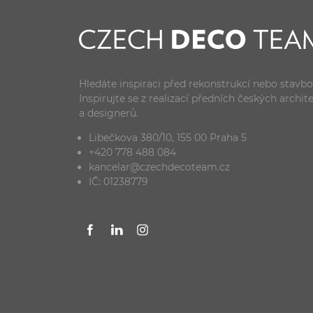
Hledáte inspiraci před rekonstrukcí nebo stavb
Inspirujte se z realizací předních českých archit
a designerů.
Libečkova 380/10, 155 00 Praha 5
+420 778 488 084
kancelar@czechdecoteam.cz
IČ: 01238779