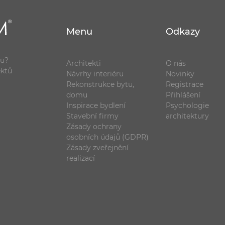
Menu
Odkazy
ou?
Architekti
O nás
ektů
Návrhy interiéru
Novinky
Rekonstrukce bytu,
Registrace
domu
Přihlášení
Inspirace bydlení
Psychologie
Stavební firmy
architektury
Zásady ochrany
osobních údajů (GDPR)
Zásady zveřejnění
realizací