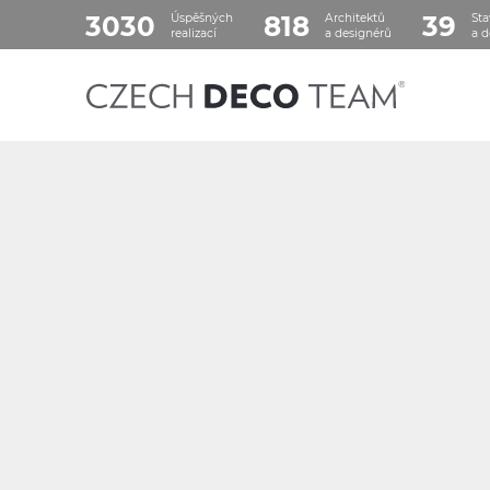
3030
818
39
Úspěšných
Architektů
Sta
realizací
a designérů
a d