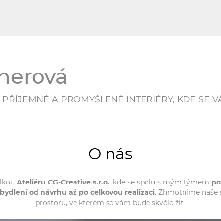
knerová
, PŘÍJEMNÉ A PROMYŠLENÉ INTERIÉRY, KDE SE V
O nás
elkou
Ateliéru CG-Creative s.r.o.
, kde se spolu s mým týmem
po
bydlení od návrhu až po celkovou realizaci
. Zhmotníme naše 
prostoru, ve kterém se vám bude skvěle žít.