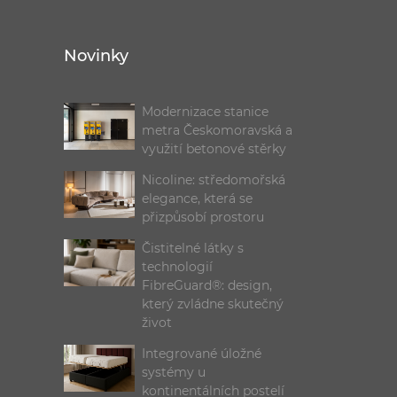
Novinky
Modernizace stanice
metra Českomoravská a
využití betonové stěrky
Nicoline: středomořská
elegance, která se
přizpůsobí prostoru
Čistitelné látky s
technologií
FibreGuard®: design,
který zvládne skutečný
život
Integrované úložné
systémy u
kontinentálních postelí