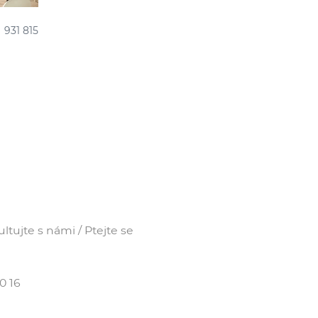
931 815
tujte s námi / Ptejte se
0 16