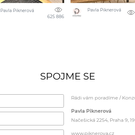
Pavla Piknerová
Pavla Piknerová
625 886
SPOJME SE
Rádi vám poradíme / Konzul
Pavla Piknerová
Načešická 2254, Praha 9, 19
www.piknerova.cz