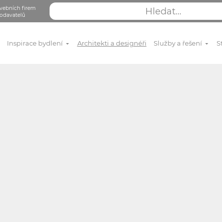
vebních firem
odavatelů
Inspirace bydlení
Architekti a designéři
Služby a řešení
S