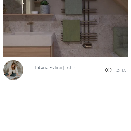
Interiéryvlinii | In.lin
105 133