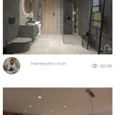
Interiéryvlinii | In.lin
150 291