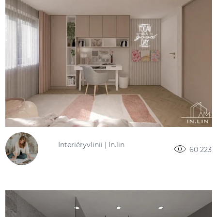
Interiéryvlinii | In.lin
60 223