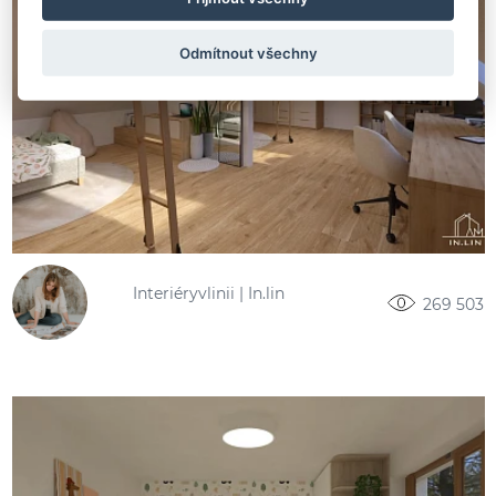
Odmítnout všechny
Interiéryvlinii | In.lin
269 503