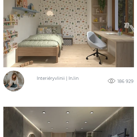
Interiéryvlinii | In.lin
186 929