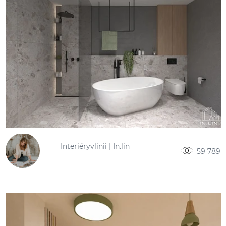
Interiéryvlinii | In.lin
59 789