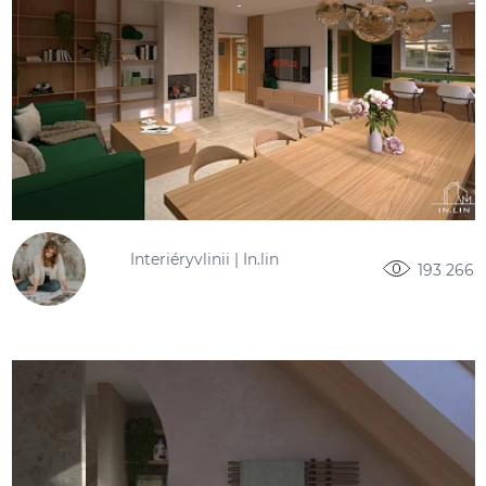
Interiéryvlinii | In.lin
193 266