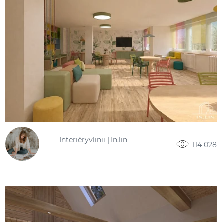
Interiéryvlinii | In.lin
114 028