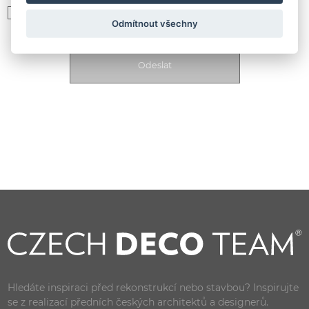
Souhlasím se zpracováním
osobních údajů podle GDPR
Odmítnout všechny
Hledáte inspiraci před rekonstrukcí nebo stavbou? Inspirujte
se z realizací předních českých architektů a designerů.