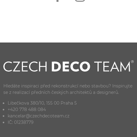
Hledáte inspiraci před rekonstrukcí nebo stavbou? Inspirujte
se z realizací předních českých architektů a designerů.
Libečkova 380/10, 155 00 Praha 5
+420 778 488 084
kancelar@czechdecoteam.cz
IČ: 01238779