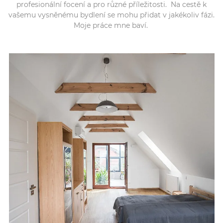
profesionální focení a pro různé příležitosti. Na cestě k
vašemu vysněnému bydlení se mohu přidat v jakékoliv fázi.
Moje práce mne baví.