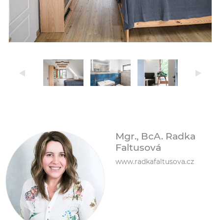
Mgr., BcA. Radka
Faltusová
www.radkafaltusova.cz