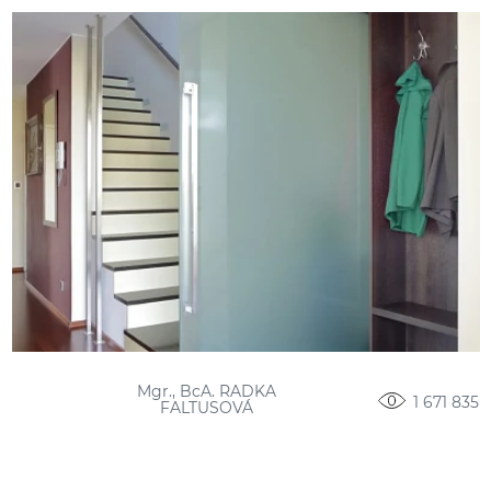
Mgr., BcA. RADKA
1 671 835
FALTUSOVÁ