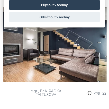
Přijmout všechny
Odmítnout všechny
Mgr., BcA. RADKA
479 122
FALTUSOVÁ