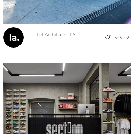
Let Architects | LA
545 239