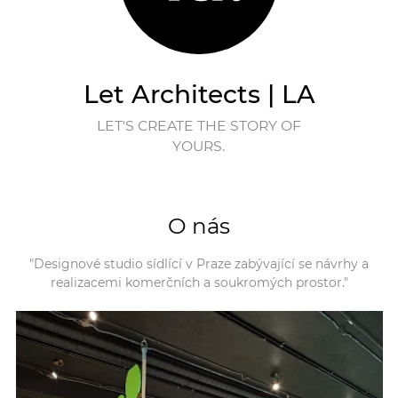
Let Architects | LA
LET'S CREATE THE STORY OF
YOURS.
O nás
"Designové studio sídlící v Praze zabývající se návrhy a
realizacemi komerčních a soukromých prostor."