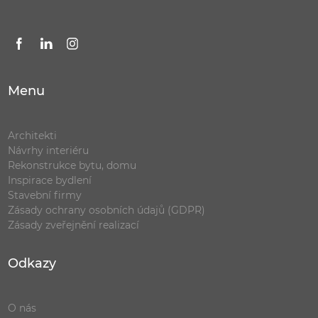
Menu
Architekti
Návrhy interiéru
Rekonstrukce bytu, domu
Inspirace bydlení
Stavební firmy
Zásady ochrany osobních údajů (GDPR)
Zásady zveřejnění realizací
Odkazy
O nás