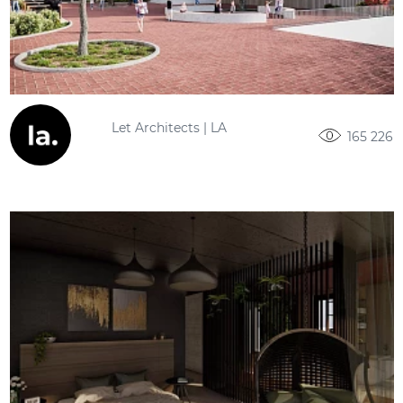
Let Architects | LA
165 226