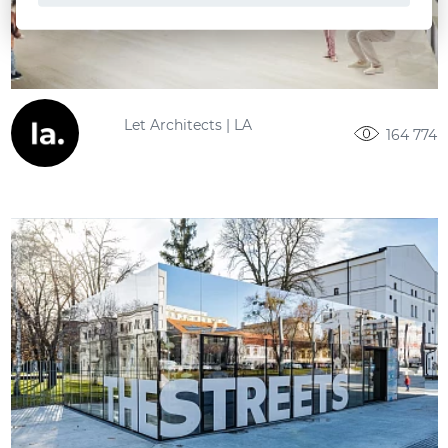
Let Architects | LA
164 774