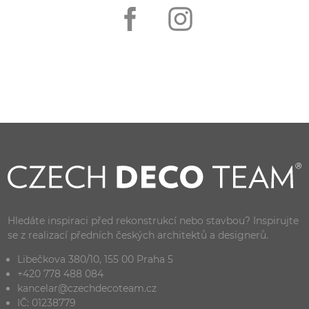
Hledáte inspiraci před rekonstrukcí nebo stavbou? Inspirujte
se z realizací předních českých architektů a designerů.
Libečkova 380/10, 155 00 Praha 5
+420 778 488 084
kancelar@czechdecoteam.cz
IČ: 01238779