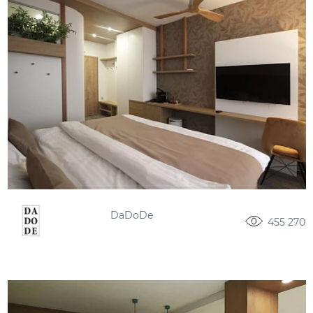
DaDoDe
455 270