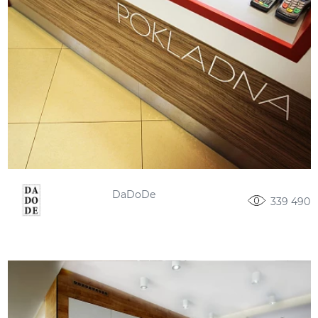
DaDoDe
339 490