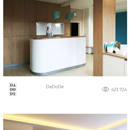
DaDoDe
423 724